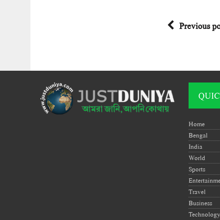
Previous po
QUIC
Home
Bengal
India
World
Sports
Entertainm
Travel
Business
Technolog