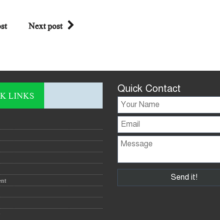
st
Next post
Quick Contact
K LINKS
ent
y