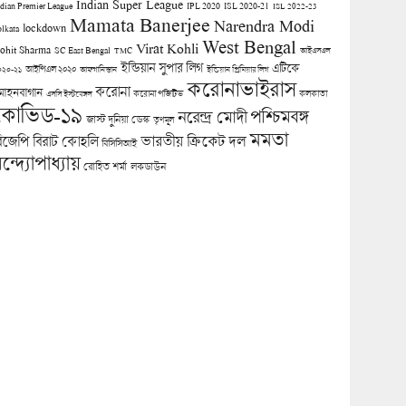
Indian Super League
ndian Premier League
IPL 2020
ISL 2020-21
ISL 2022-23
Mamata Banerjee
Narendra Modi
lockdown
olkata
West Bengal
Virat Kohli
ohit Sharma
SC East Bengal
TMC
আইএসএল
ইন্ডিয়ান সুপার লিগ
এটিকে
আইপিএল ২০২০
০২০-২১
আফগানিস্তান
ইন্ডিয়ান প্রিমিয়ার লিগ
করোনাভাইরাস
করোনা
োহনবাগান
কলকাতা
এসসি ইস্টবেঙ্গল
করোনা পজিটিভ
কোভিড-১৯
পশ্চিমবঙ্গ
নরেন্দ্র মোদী
জাস্ট দুনিয়া ডেস্ক
তৃণমূল
মমতা
িজেপি
ভারতীয় ক্রিকেট দল
বিরাট কোহলি
বিসিসিআই
ন্দ্যোপাধ্যায়
লকডাউন
রোহিত শর্মা