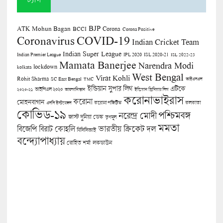
BJP
ATK Mohun Bagan
Corona
BCCI
Corona Positive
COVID-19
Coronavirus
Indian Cricket Team
Indian Super League
Indian Premier League
IPL 2020
ISL 2020-21
ISL 2022-23
Mamata Banerjee
Narendra Modi
lockdown
kolkata
West Bengal
Virat Kohli
Rohit Sharma
SC East Bengal
TMC
আইএসএল
ইন্ডিয়ান সুপার লিগ
এটিকে
আইপিএল ২০২০
২০২০-২১
আফগানিস্তান
ইন্ডিয়ান প্রিমিয়ার লিগ
করোনাভাইরাস
করোনা
মোহনবাগান
কলকাতা
এসসি ইস্টবেঙ্গল
করোনা পজিটিভ
কোভিড-১৯
পশ্চিমবঙ্গ
নরেন্দ্র মোদী
জাস্ট দুনিয়া ডেস্ক
তৃণমূল
মমতা
বিজেপি
ভারতীয় ক্রিকেট দল
বিরাট কোহলি
বিসিসিআই
বন্দ্যোপাধ্যায়
লকডাউন
রোহিত শর্মা