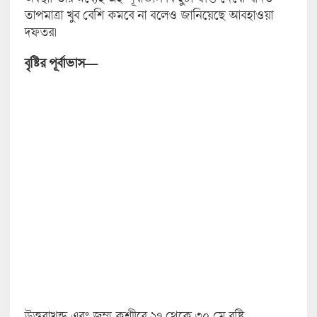
তাপমাত্রা খুব বেশি কমবে না বলেও জানিয়েছে আবহাওয়া
দফতর।
বৃষ্টির পূর্বাভাস—
উত্তরাখন্ড এবং জম্ম-কশ্মীরে ২৭ থেকে ৩০ মে বৃষ্টি