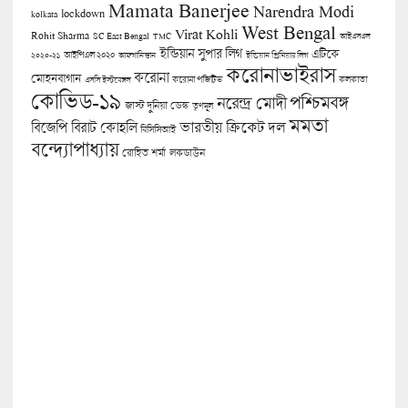
Mamata Banerjee
Narendra Modi
lockdown
kolkata
West Bengal
Virat Kohli
Rohit Sharma
SC East Bengal
TMC
আইএসএল
ইন্ডিয়ান সুপার লিগ
এটিকে
আইপিএল ২০২০
২০২০-২১
আফগানিস্তান
ইন্ডিয়ান প্রিমিয়ার লিগ
করোনাভাইরাস
করোনা
মোহনবাগান
কলকাতা
এসসি ইস্টবেঙ্গল
করোনা পজিটিভ
কোভিড-১৯
পশ্চিমবঙ্গ
নরেন্দ্র মোদী
জাস্ট দুনিয়া ডেস্ক
তৃণমূল
মমতা
বিজেপি
ভারতীয় ক্রিকেট দল
বিরাট কোহলি
বিসিসিআই
বন্দ্যোপাধ্যায়
লকডাউন
রোহিত শর্মা