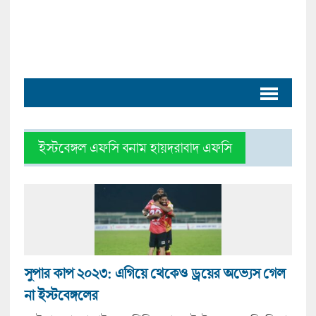
ইস্টবেঙ্গল এফসি বনাম হায়দরাবাদ এফসি
সুপার কাপ ২০২৩: এগিয়ে থেকেও ড্রয়ের অভ্যেস গেল
না ইস্টবেঙ্গলের