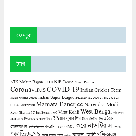
ফেসবুক
ট্যাগ
BJP
ATK Mohun Bagan
Corona
BCCI
Corona Positive
COVID-19
Coronavirus
Indian Cricket Team
Indian Super League
Indian Premier League
IPL 2020
ISL 2020-21
ISL 2022-23
Mamata Banerjee
Narendra Modi
lockdown
kolkata
West Bengal
Virat Kohli
Rohit Sharma
SC East Bengal
TMC
আইএসএল
ইন্ডিয়ান সুপার লিগ
এটিকে
আইপিএল ২০২০
২০২০-২১
আফগানিস্তান
ইন্ডিয়ান প্রিমিয়ার লিগ
করোনাভাইরাস
করোনা
মোহনবাগান
কলকাতা
এসসি ইস্টবেঙ্গল
করোনা পজিটিভ
কোভিড-১৯
পশ্চিমবঙ্গ
নরেন্দ্র মোদী
জাস্ট দুনিয়া ডেস্ক
তৃণমূল