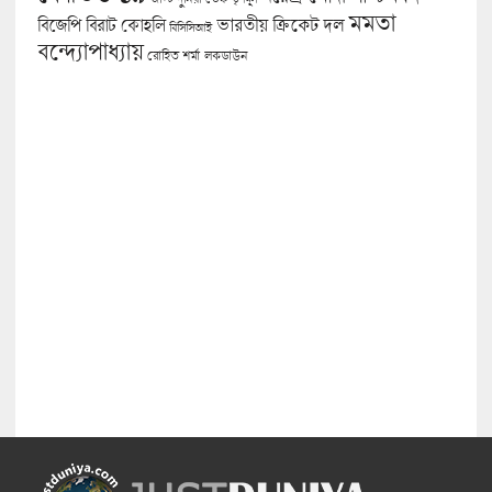
মমতা
বিজেপি
ভারতীয় ক্রিকেট দল
বিরাট কোহলি
বিসিসিআই
বন্দ্যোপাধ্যায়
লকডাউন
রোহিত শর্মা