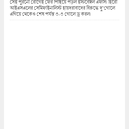
সেই পুরনো রোগেই ফের পিছিয়ে পড়ল ইস্টবেঙ্গল এফসি। হিরো
আইএসএলের সেমিফাইনালিস্ট হায়দরাবাদের বিরুদ্ধে দু’গোলে
এগিয়ে থেকেও শেষ পর্যন্ত ৩-৩ গোলে ড্র করল।