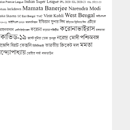
Indian Super League
ndian Premier League
IPL 2020
ISL 2020-21
ISL 2022-23
Mamata Banerjee
Narendra Modi
lockdown
olkata
West Bengal
Virat Kohli
ohit Sharma
SC East Bengal
TMC
আইএসএল
ইন্ডিয়ান সুপার লিগ
এটিকে
আইপিএল ২০২০
০২০-২১
আফগানিস্তান
ইন্ডিয়ান প্রিমিয়ার লিগ
করোনাভাইরাস
করোনা
োহনবাগান
কলকাতা
এসসি ইস্টবেঙ্গল
করোনা পজিটিভ
কোভিড-১৯
পশ্চিমবঙ্গ
নরেন্দ্র মোদী
জাস্ট দুনিয়া ডেস্ক
তৃণমূল
মমতা
িজেপি
ভারতীয় ক্রিকেট দল
বিরাট কোহলি
বিসিসিআই
ন্দ্যোপাধ্যায়
লকডাউন
রোহিত শর্মা