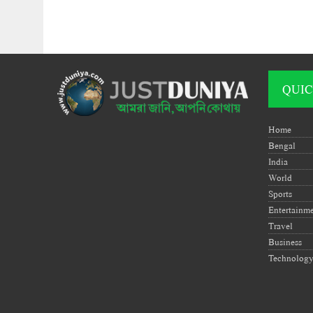
QUIC
Home
Bengal
India
World
Sports
Entertainm
Travel
Business
Technolog