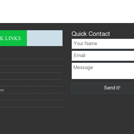
Quick Contact
K LINKS
ent
y