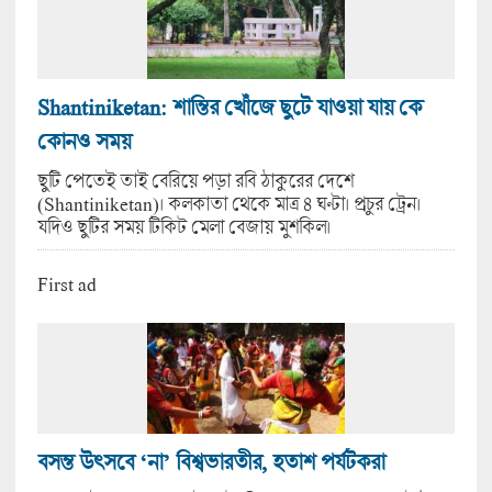
Shantiniketan: শান্তির খোঁজে ছুটে যাওয়া যায় কে
কোনও সময়
ছুটি পেতেই তাই বেরিয়ে পড়া রবি ঠাকুরের দেশে
(Shantiniketan)। কলকাতা থেকে মাত্র ৪ ঘণ্টা। প্রচুর ট্রেন।
যদিও ছুটির সময় টিকিট মেলা বেজায় মুশকিল।
First ad
বসন্ত উৎসবে ‘না’ বিশ্বভারতীর, হতাশ পর্যটকরা