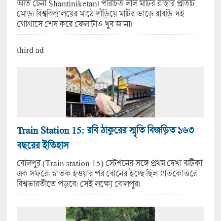
অতি চেনা Shantiniketan। পরিচিত লাল মাটির রাস্তার প্রতিটি
মোড়। বিশ্ববিদ্যালয়ের মাঠে দাঁড়িয়ে মাটির ভাড়ে রাবড়ি-দই
গোগ্রাসে শেষ করে ফেলাটাও খুব জানা।
third ad
Train Station 15: রবি ঠাকুরের স্মৃতি বিজড়িত ১৬৩
বছরের ইতিহাস
বোলপুর (Train station 15) স্টেশনের সঙ্গে প্রথম দেখা ঝটিকা
এক সফরে। স্নাতক হওয়ার পর বোনের ইচ্ছে ছিল স্নাতকোত্তরে
বিশ্বভারতীতে পড়বে। সেই লক্ষ্যে বোলপুর।