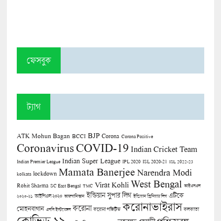
ফেসবুক
ট্যাগ
BJP
ATK Mohun Bagan
Corona
BCCI
Corona Positive
COVID-19
Coronavirus
Indian Cricket Team
Indian Super League
Indian Premier League
IPL 2020
ISL 2020-21
ISL 2022-23
Mamata Banerjee
Narendra Modi
lockdown
kolkata
West Bengal
Virat Kohli
Rohit Sharma
SC East Bengal
TMC
আইএসএল
ইন্ডিয়ান সুপার লিগ
এটিকে
আইপিএল ২০২০
২০২০-২১
আফগানিস্তান
ইন্ডিয়ান প্রিমিয়ার লিগ
করোনাভাইরাস
করোনা
মোহনবাগান
কলকাতা
এসসি ইস্টবেঙ্গল
করোনা পজিটিভ
কোভিড-১৯