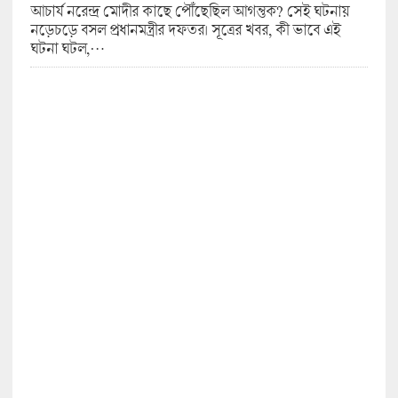
আচার্য নরেন্দ্র মোদীর কাছে পৌঁছেছিল আগন্তুক? সেই ঘটনায়
নড়েচড়ে বসল প্রধানমন্ত্রীর দফতর। সূত্রের খবর, কী ভাবে এই
ঘটনা ঘটল,…