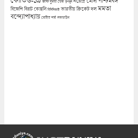
পশ্চিমবঙ্গ
নরেন্দ্র মোদী
জাস্ট দুনিয়া ডেস্ক
তৃণমূল
মমতা
বিজেপি
ভারতীয় ক্রিকেট দল
বিরাট কোহলি
বিসিসিআই
বন্দ্যোপাধ্যায়
লকডাউন
রোহিত শর্মা