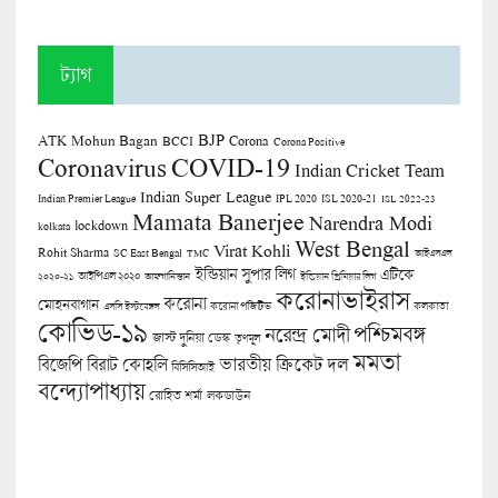
ট্যাগ
BJP
ATK Mohun Bagan
Corona
BCCI
Corona Positive
COVID-19
Coronavirus
Indian Cricket Team
Indian Super League
Indian Premier League
IPL 2020
ISL 2020-21
ISL 2022-23
Mamata Banerjee
Narendra Modi
lockdown
kolkata
West Bengal
Virat Kohli
Rohit Sharma
SC East Bengal
TMC
আইএসএল
ইন্ডিয়ান সুপার লিগ
এটিকে
আইপিএল ২০২০
২০২০-২১
আফগানিস্তান
ইন্ডিয়ান প্রিমিয়ার লিগ
করোনাভাইরাস
করোনা
মোহনবাগান
কলকাতা
এসসি ইস্টবেঙ্গল
করোনা পজিটিভ
কোভিড-১৯
পশ্চিমবঙ্গ
নরেন্দ্র মোদী
জাস্ট দুনিয়া ডেস্ক
তৃণমূল
মমতা
বিজেপি
ভারতীয় ক্রিকেট দল
বিরাট কোহলি
বিসিসিআই
বন্দ্যোপাধ্যায়
লকডাউন
রোহিত শর্মা