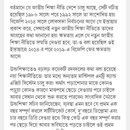
বর্তমানে যে জাতীয় শিক্ষা নীতি দেশে চালু আছে, সেটি গঠিত
হয়েছি্ল ১৯৮৬ সালে। পরে ১৯৯২ সালে তা সংশোধিত হয়।
বিজেপি ২০১৪ সালে লোকসভা নির্বাচনের আগে যে ইস্তাহার
প্রকাশ করে, সেখানেই নতুন জাতীয় শিক্ষা নীতিতে তাদের
আগ্রহের কথা জানানো হয়। ক্ষমতায় এলে যে নতুন জাতীয়
শিক্ষা নীতিতে সম্মতি দেওয়া হবে, তা-ও বলা হয়েছিল ওই
ইস্তাহারে। ২০১৪-র পরে ২০১৯-এ বিজেপি ফের ক্ষমতায়
আসে।
উচ্চশিক্ষাতেও বড়সড় কয়েকটি রদবদলের কথা বলা হয়েছে
নয়া শিক্ষানীতিতে। তার মধ্যে অন্যতম মাল্টিপল এনট্রি অ্যান্ড
এক্সিট সিস্টেম চালু করা। অর্থাৎ পড়াশোনার মাঝে কোনও
পড়ুয়া কোনও কারণে মাঝপথে ছেড়ে দেওয়ার পরে চাইলে
আবার সেখান থেকে শুরু করতে পারবেন। সাংবাদিক বৈঠকে
উচ্চশিক্ষা সচিব জানিয়েছেন, ব্যবস্থা এমন হবে যে প্রথম এক
বছর সম্পূর্ণ করলে সার্টিফিকেট কোর্স, দু’বছরে ডিপ্লোমা এবং
চার বছরে ডিগ্রি দেওয়া হবে। কিন্তু কেউ এক বছর সম্পূর্ণ করার
পর ছেড়ে দিয়ে আবার ভবিষ্যতে পড়তে চাইলে ওই প্রথম