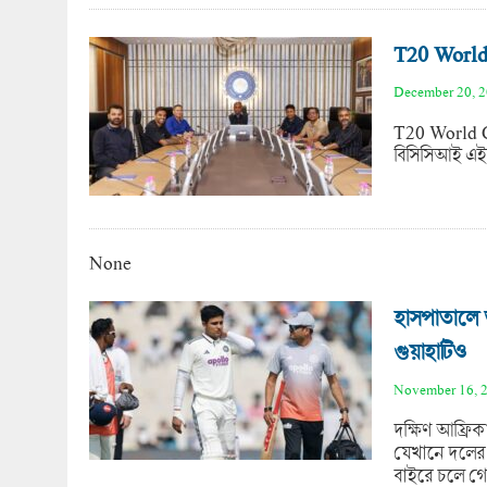
T20 World 
December 20, 
T20 World C
বিসিসিআই এই ম
None
হাসপাতালে 
গুয়াহাটিও
November 16, 
দক্ষিণ আফ্রিক
যেখানে দলের 
বাইরে চলে গ