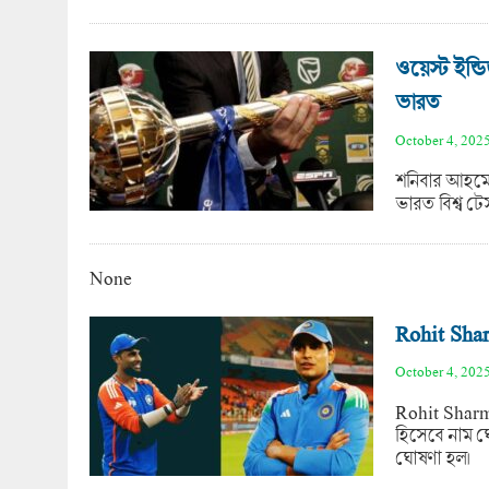
ওয়েস্ট ইন্
ভারত
October 4, 202
শনিবার আহমেদা
ভারত বিশ্ব টে
None
Rohit Sha
October 4, 202
Rohit Sharma
হিসেবে নাম ঘো
ঘোষণা হল।