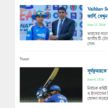
Vaibhav So
জার্সি, দেখু
June 23, 2026
ভারতের অন্য
জাতীয় টি-টোয়
গেল।
None
সূর্যকুমারক
June 6, 2026
নির্বাচক কমি
ও ইংল্যান্ডের
ঘোষণা করেছ