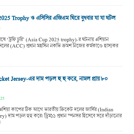
025 Trophy ও এসিসির এজিএম ঘিরে বুধবার যা যা ঘটল
5
ষে ‘ট্রফি চুরি’ (Asia Cup 2025 trophy)-র ঘটনায় এশিয়ান
সিলের (ACC) প্রধান মহসিন নকভি ক্রমশ নিজের কর্মকাণ্ডে হাস্যকর
cket Jersey-এর দাম পড়ল হু হু করে, নামল প্রায় ৮০
025
শিয়া কাপের ঠিক আগে ভারতীয় ক্রিকেট দলের জার্সির (Indian
y) দাম পড়ল হুহু করে। ড্রিম১১ প্রধান স্পনসর হিসেবে সরে দাঁড়ানোর
।