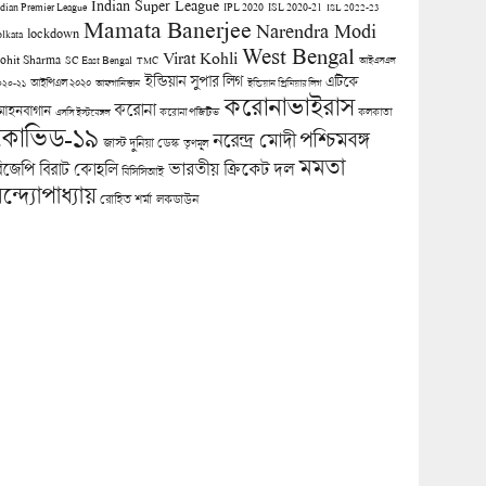
Indian Super League
ndian Premier League
IPL 2020
ISL 2020-21
ISL 2022-23
Mamata Banerjee
Narendra Modi
lockdown
olkata
West Bengal
Virat Kohli
ohit Sharma
SC East Bengal
TMC
আইএসএল
ইন্ডিয়ান সুপার লিগ
এটিকে
আইপিএল ২০২০
০২০-২১
আফগানিস্তান
ইন্ডিয়ান প্রিমিয়ার লিগ
করোনাভাইরাস
করোনা
োহনবাগান
কলকাতা
এসসি ইস্টবেঙ্গল
করোনা পজিটিভ
কোভিড-১৯
পশ্চিমবঙ্গ
নরেন্দ্র মোদী
জাস্ট দুনিয়া ডেস্ক
তৃণমূল
মমতা
িজেপি
ভারতীয় ক্রিকেট দল
বিরাট কোহলি
বিসিসিআই
ন্দ্যোপাধ্যায়
লকডাউন
রোহিত শর্মা