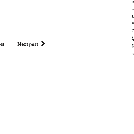
I
k
R
২
ম
st
Next post
ব
ব