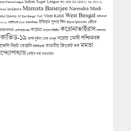
Indian Super League
ndian Premier League
IPL 2020
ISL 2020-21
ISL 2022-23
Mamata Banerjee
Narendra Modi
lockdown
olkata
West Bengal
Virat Kohli
ohit Sharma
SC East Bengal
TMC
আইএসএল
ইন্ডিয়ান সুপার লিগ
এটিকে
আইপিএল ২০২০
০২০-২১
আফগানিস্তান
ইন্ডিয়ান প্রিমিয়ার লিগ
করোনাভাইরাস
করোনা
োহনবাগান
কলকাতা
এসসি ইস্টবেঙ্গল
করোনা পজিটিভ
কোভিড-১৯
পশ্চিমবঙ্গ
নরেন্দ্র মোদী
জাস্ট দুনিয়া ডেস্ক
তৃণমূল
মমতা
িজেপি
ভারতীয় ক্রিকেট দল
বিরাট কোহলি
বিসিসিআই
ন্দ্যোপাধ্যায়
লকডাউন
রোহিত শর্মা