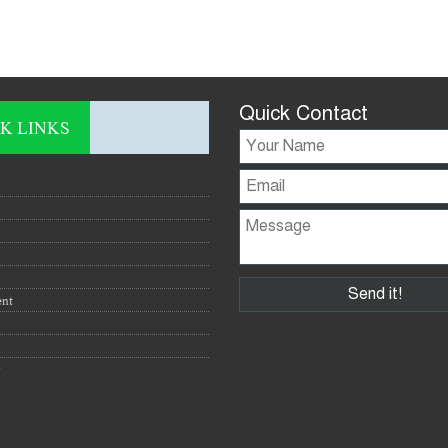
Quick Contact
K LINKS
ent
y