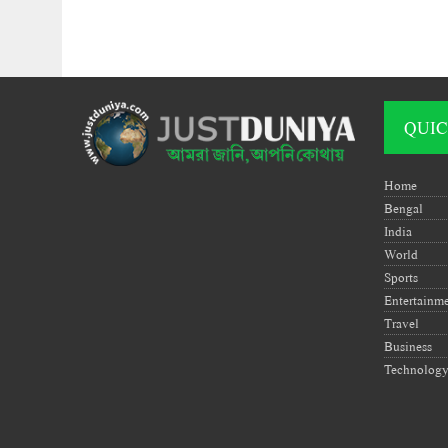
QUIC
Home
Bengal
India
World
Sports
Entertainm
Travel
Business
Technolog