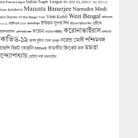
Indian Super League
ndian Premier League
IPL 2020
ISL 2020-21
ISL 2022-23
Mamata Banerjee
Narendra Modi
lockdown
olkata
West Bengal
Virat Kohli
ohit Sharma
SC East Bengal
TMC
আইএসএল
ইন্ডিয়ান সুপার লিগ
এটিকে
আইপিএল ২০২০
০২০-২১
আফগানিস্তান
ইন্ডিয়ান প্রিমিয়ার লিগ
করোনাভাইরাস
করোনা
োহনবাগান
কলকাতা
এসসি ইস্টবেঙ্গল
করোনা পজিটিভ
কোভিড-১৯
পশ্চিমবঙ্গ
নরেন্দ্র মোদী
জাস্ট দুনিয়া ডেস্ক
তৃণমূল
মমতা
িজেপি
ভারতীয় ক্রিকেট দল
বিরাট কোহলি
বিসিসিআই
ন্দ্যোপাধ্যায়
লকডাউন
রোহিত শর্মা