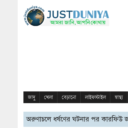
জাদু
খেলা
বেড়ানো
লাইফস্টাইল
স্বাস্থ্য
অরুণাচলে ধর্ষণের ঘটনার পর কারফিউ জ