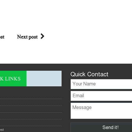
st
Next post
Quick Contact
K LINKS
ent