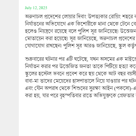
July 12, 2025
অরুণাচল প্রদেশের লোয়ার দিবাং উপত্যকার রোয়িং শহরে 
নির্যাতনের অভিযোগে এক কিশোরীকে থানা থেকে টেনে বের করে
হলেও নিয়ন্ত্রণে রয়েছে বলে পুলিশ সূত্র জানিয়েছে। উত্তেজ
মোতায়েন করা হয়েছে। সূত্র জানিয়েছে, অরুণাচল প্রদেশের স্বরা
যোগাযোগ রাখছেন। পুলিশ সূত্র আরও জানিয়েছে, স্কুল কর্
শুক্রবারের ঘটনার পর এটি ঘটেছে, যখন অসমের এক মাইগ্র
নির্যাতন করার পর উত্তেজিত জনতা তাকে পিটিয়ে হত্যা 
স্কুলের হস্টেল ভবনে প্রবেশ করে ছয় থেকে আট বছর বয়সী
বাবা-মা তাদের মেয়েদের হাসপাতালে নিয়ে যাওয়ার পর 
এবং যৌন অপরাধ থেকে শিশুদের সুরক্ষা আইন (পকসো)-এর
করা হয়, যার পরে বৃহস্পতিবার রাতে অভিযুক্তকে গ্রেফতার 