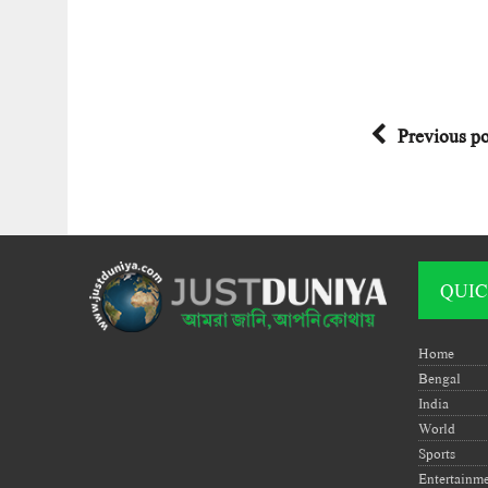
Previous po
QUIC
Home
Bengal
India
World
Sports
Entertainm