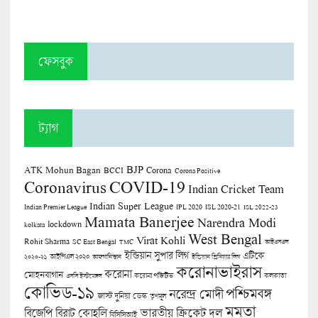
ফেসবুক
ট্যাগ
BJP
ATK Mohun Bagan
Corona
BCCI
Corona Positive
COVID-19
Coronavirus
Indian Cricket Team
Indian Super League
Indian Premier League
IPL 2020
ISL 2020-21
ISL 2022-23
Mamata Banerjee
Narendra Modi
lockdown
kolkata
West Bengal
Virat Kohli
Rohit Sharma
SC East Bengal
TMC
আইএসএল
ইন্ডিয়ান সুপার লিগ
এটিকে
আইপিএল ২০২০
২০২০-২১
আফগানিস্তান
ইন্ডিয়ান প্রিমিয়ার লিগ
করোনাভাইরাস
করোনা
মোহনবাগান
কলকাতা
এসসি ইস্টবেঙ্গল
করোনা পজিটিভ
কোভিড-১৯
পশ্চিমবঙ্গ
নরেন্দ্র মোদী
জাস্ট দুনিয়া ডেস্ক
তৃণমূল
মমতা
বিজেপি
ভারতীয় ক্রিকেট দল
বিরাট কোহলি
বিসিসিআই