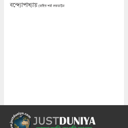
বন্দ্যোপাধ্যায়
লকডাউন
রোহিত শর্মা