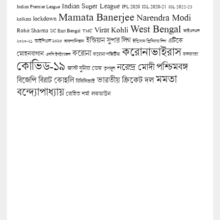
Indian Super League
Indian Premier League
IPL 2020
ISL 2020-21
ISL 2022-23
Mamata Banerjee
Narendra Modi
lockdown
kolkata
West Bengal
Virat Kohli
Rohit Sharma
SC East Bengal
TMC
আইএসএল
ইন্ডিয়ান সুপার লিগ
এটিকে
আইপিএল ২০২০
২০২০-২১
আফগানিস্তান
ইন্ডিয়ান প্রিমিয়ার লিগ
করোনাভাইরাস
করোনা
মোহনবাগান
কলকাতা
এসসি ইস্টবেঙ্গল
করোনা পজিটিভ
কোভিড-১৯
পশ্চিমবঙ্গ
নরেন্দ্র মোদী
জাস্ট দুনিয়া ডেস্ক
তৃণমূল
মমতা
বিজেপি
ভারতীয় ক্রিকেট দল
বিরাট কোহলি
বিসিসিআই
বন্দ্যোপাধ্যায়
লকডাউন
রোহিত শর্মা