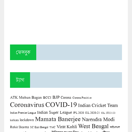
ফেসবুক
ট্যাগ
BJP
ATK Mohun Bagan
Corona
BCCI
Corona Positive
COVID-19
Coronavirus
Indian Cricket Team
Indian Super League
Indian Premier League
IPL 2020
ISL 2020-21
ISL 2022-23
Mamata Banerjee
Narendra Modi
lockdown
kolkata
West Bengal
Virat Kohli
Rohit Sharma
SC East Bengal
TMC
আইএসএল