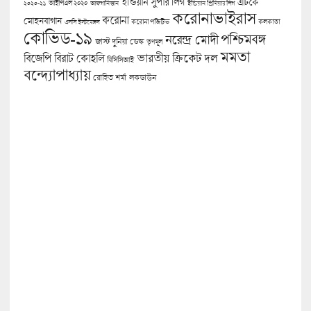
ইন্ডিয়ান সুপার লিগ
এটিকে
আইপিএল ২০২০
২০২০-২১
আফগানিস্তান
ইন্ডিয়ান প্রিমিয়ার লিগ
করোনাভাইরাস
করোনা
মোহনবাগান
কলকাতা
এসসি ইস্টবেঙ্গল
করোনা পজিটিভ
কোভিড-১৯
পশ্চিমবঙ্গ
নরেন্দ্র মোদী
জাস্ট দুনিয়া ডেস্ক
তৃণমূল
মমতা
বিজেপি
ভারতীয় ক্রিকেট দল
বিরাট কোহলি
বিসিসিআই
বন্দ্যোপাধ্যায়
লকডাউন
রোহিত শর্মা