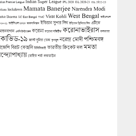
Indian Super League
ndian Premier League
IPL 2020
ISL 2020-21
ISL 2022-23
Mamata Banerjee
Narendra Modi
lockdown
olkata
West Bengal
Virat Kohli
ohit Sharma
SC East Bengal
TMC
আইএসএল
ইন্ডিয়ান সুপার লিগ
এটিকে
আইপিএল ২০২০
০২০-২১
আফগানিস্তান
ইন্ডিয়ান প্রিমিয়ার লিগ
করোনাভাইরাস
করোনা
োহনবাগান
কলকাতা
এসসি ইস্টবেঙ্গল
করোনা পজিটিভ
কোভিড-১৯
পশ্চিমবঙ্গ
নরেন্দ্র মোদী
জাস্ট দুনিয়া ডেস্ক
তৃণমূল
মমতা
িজেপি
ভারতীয় ক্রিকেট দল
বিরাট কোহলি
বিসিসিআই
ন্দ্যোপাধ্যায়
লকডাউন
রোহিত শর্মা