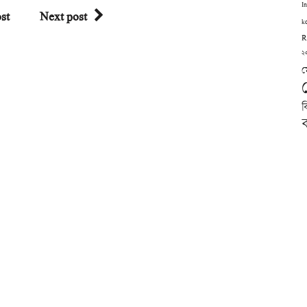
I
st
Next post
k
R
২
ম
ব
ব