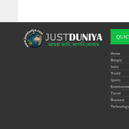
QUIC
Home
Bengal
India
World
Sports
Entertainm
Travel
Business
Technolog