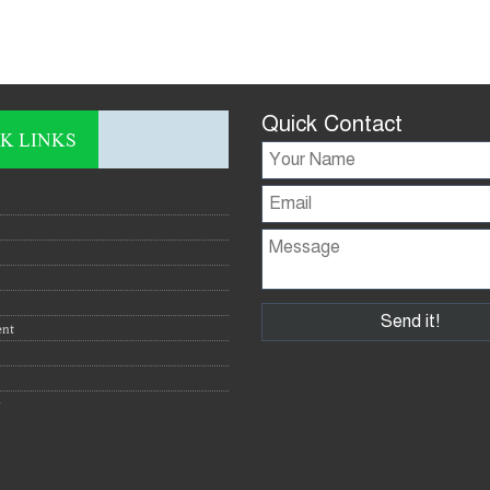
Quick Contact
K LINKS
ent
y