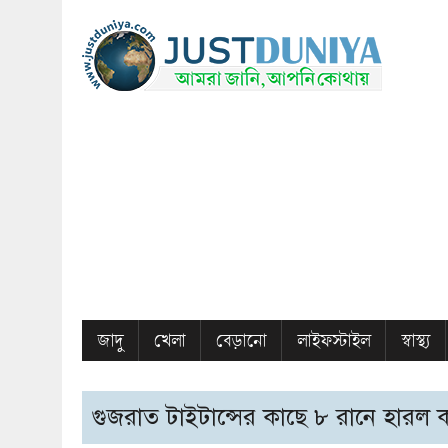
জাদু
খেলা
বেড়ানো
লাইফস্টাইল
স্বাস্থ্য
গুজরাত টাইটান্সের কাছে ৮ রানে হারল 