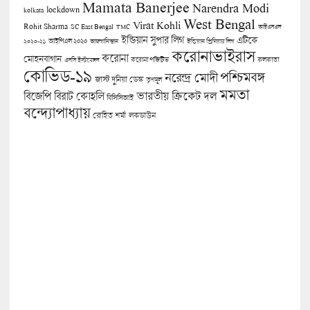
Mamata Banerjee
Narendra Modi
lockdown
kolkata
West Bengal
Virat Kohli
Rohit Sharma
SC East Bengal
TMC
আইএসএল
ইন্ডিয়ান সুপার লিগ
এটিকে
আইপিএল ২০২০
২০২০-২১
আফগানিস্তান
ইন্ডিয়ান প্রিমিয়ার লিগ
করোনাভাইরাস
করোনা
মোহনবাগান
কলকাতা
এসসি ইস্টবেঙ্গল
করোনা পজিটিভ
কোভিড-১৯
পশ্চিমবঙ্গ
নরেন্দ্র মোদী
জাস্ট দুনিয়া ডেস্ক
তৃণমূল
মমতা
বিজেপি
ভারতীয় ক্রিকেট দল
বিরাট কোহলি
বিসিসিআই
বন্দ্যোপাধ্যায়
লকডাউন
রোহিত শর্মা