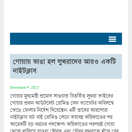
গোয়ায় ভাঙা হল লুথরাদের আরও একটি
নাইটক্লাব
December 9, 2025
গোয়ার মুখ্যমন্ত্রী প্রমোদ সাওয়ান্ত বিতর্কিত লুথরা ভাইদের
গোয়ার প্রধান আউটলেট রোমিও লেন ভ্যাগেটর অবিলম্বে
ভেঙে ফেলার নির্দেশ দিয়েছেন। এটি তাদের আরপোরা
নাইটক্লাব বার্চ বাই রোমিও লেনে ভয়াবহ অগ্নিকাণ্ডের পর
আরেকটি বড় ধরনের পদক্ষেপ। অগ্নিকাণ্ডের পরপরই গোয়া
থেকে পালিয়ে যাওয়া সৌরভ এবং গৌরব লুথরাকে খুঁজে বের