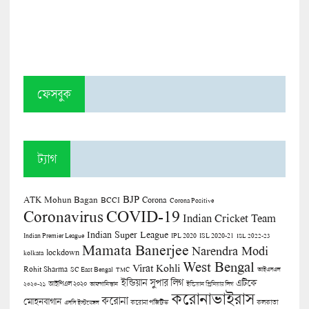
ফেসবুক
ট্যাগ
BJP
ATK Mohun Bagan
Corona
BCCI
Corona Positive
COVID-19
Coronavirus
Indian Cricket Team
Indian Super League
Indian Premier League
IPL 2020
ISL 2020-21
ISL 2022-23
Mamata Banerjee
Narendra Modi
lockdown
kolkata
West Bengal
Virat Kohli
Rohit Sharma
SC East Bengal
TMC
আইএসএল
ইন্ডিয়ান সুপার লিগ
এটিকে
আইপিএল ২০২০
২০২০-২১
আফগানিস্তান
ইন্ডিয়ান প্রিমিয়ার লিগ
করোনাভাইরাস
করোনা
মোহনবাগান
কলকাতা
এসসি ইস্টবেঙ্গল
করোনা পজিটিভ