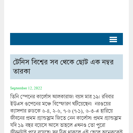
টেনিস বিশ্বের সব থেকে ছোট এক নম্বর
তারকা
September 12, 2022
তিনি স্পেনের কার্লোস আলকারাজ। বয়স মাত্র ১৯। রবিবার
ইউএস ওপেনের মঞ্চে বিস্ফোরণ ঘটিয়েছেন। নরওয়ের
ক্যাসপার রুডকে ৬-৪, ২-৬, ৭-৬ (৭-১), ৬-৩-এ হারিয়ে
জীবনের প্রথম গ্র্যান্ডস্লাম জিতে নেন কার্লোস। প্রথম গ্র্যান্ডস্লাম
যদি ১৯ বছর বয়েসে আসে তাহলে এখনও তো পুরো
জীবনটাই পরে রয়েছে। সব ঠিক থাকলে এই ছেলে অনেককেই