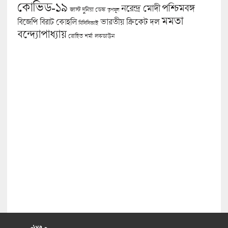
কোভিড-১৯
পশ্চিমবঙ্গ
নরেন্দ্র মোদী
জাস্ট দুনিয়া ডেস্ক
তৃণমূল
মমতা
বিজেপি
ভারতীয় ক্রিকেট দল
বিরাট কোহলি
বিসিসিআই
বন্দ্যোপাধ্যায়
লকডাউন
রোহিত শর্মা