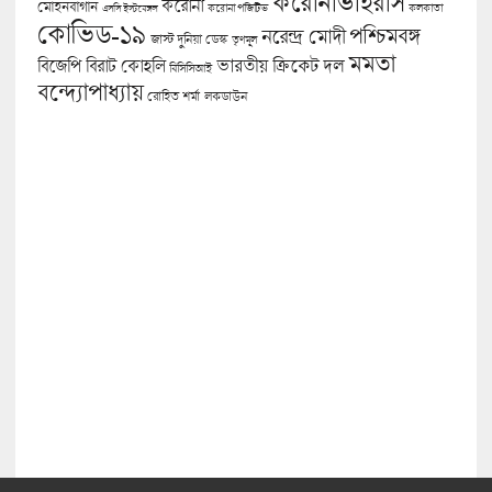
করোনাভাইরাস
করোনা
মোহনবাগান
কলকাতা
এসসি ইস্টবেঙ্গল
করোনা পজিটিভ
কোভিড-১৯
পশ্চিমবঙ্গ
নরেন্দ্র মোদী
জাস্ট দুনিয়া ডেস্ক
তৃণমূল
মমতা
বিজেপি
ভারতীয় ক্রিকেট দল
বিরাট কোহলি
বিসিসিআই
বন্দ্যোপাধ্যায়
লকডাউন
রোহিত শর্মা