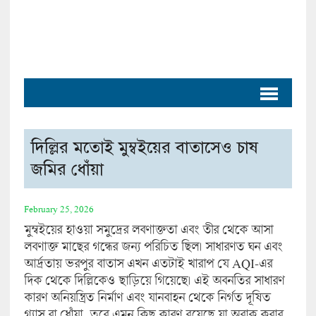
দিল্লির মতোই মুম্বইয়ের বাতাসেও চাষ
জমির ধোঁয়া
February 25, 2026
মুম্বইয়ের হাওয়া সমুদ্রের লবণাক্ততা এবং তীর থেকে আসা
লবণাক্ত মাছের গন্ধের জন্য পরিচিত ছিল। সাধারণত ঘন এবং
আর্দ্রতায় ভরপুর বাতাস এখন এতটাই খারাপ যে AQI-এর
দিক থেকে দিল্লিকেও ছাড়িয়ে গিয়েছে। এই অবনতির সাধারণ
কারণ অনিয়ন্ত্রিত নির্মাণ এবং যানবাহন থেকে নির্গত দূষিত
গ্যাস বা ধোঁয়া, তবে এমন কিছু কারণ রয়েছে যা অবাক করার