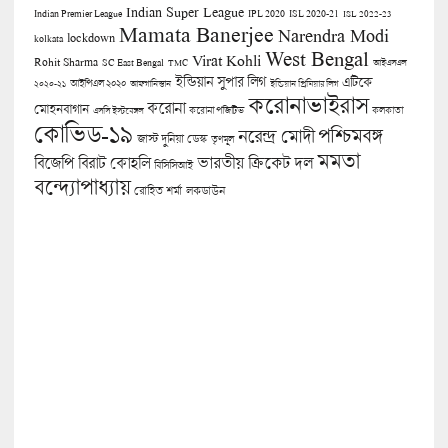
Indian Super League
Indian Premier League
IPL 2020
ISL 2020-21
ISL 2022-23
Mamata Banerjee
Narendra Modi
lockdown
kolkata
West Bengal
Virat Kohli
Rohit Sharma
SC East Bengal
TMC
আইএসএল
ইন্ডিয়ান সুপার লিগ
এটিকে
আইপিএল ২০২০
২০২০-২১
আফগানিস্তান
ইন্ডিয়ান প্রিমিয়ার লিগ
করোনাভাইরাস
করোনা
মোহনবাগান
কলকাতা
এসসি ইস্টবেঙ্গল
করোনা পজিটিভ
কোভিড-১৯
পশ্চিমবঙ্গ
নরেন্দ্র মোদী
জাস্ট দুনিয়া ডেস্ক
তৃণমূল
মমতা
বিজেপি
ভারতীয় ক্রিকেট দল
বিরাট কোহলি
বিসিসিআই
বন্দ্যোপাধ্যায়
লকডাউন
রোহিত শর্মা