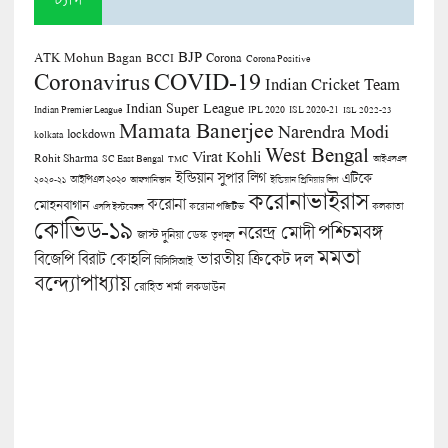
BJP
ATK Mohun Bagan
Corona
BCCI
Corona Positive
COVID-19
Coronavirus
Indian Cricket Team
Indian Super League
Indian Premier League
IPL 2020
ISL 2020-21
ISL 2022-23
Mamata Banerjee
Narendra Modi
lockdown
kolkata
West Bengal
Virat Kohli
Rohit Sharma
SC East Bengal
TMC
আইএসএল
ইন্ডিয়ান সুপার লিগ
এটিকে
আইপিএল ২০২০
২০২০-২১
আফগানিস্তান
ইন্ডিয়ান প্রিমিয়ার লিগ
করোনাভাইরাস
করোনা
মোহনবাগান
কলকাতা
এসসি ইস্টবেঙ্গল
করোনা পজিটিভ
কোভিড-১৯
পশ্চিমবঙ্গ
নরেন্দ্র মোদী
জাস্ট দুনিয়া ডেস্ক
তৃণমূল
মমতা
বিজেপি
ভারতীয় ক্রিকেট দল
বিরাট কোহলি
বিসিসিআই
বন্দ্যোপাধ্যায়
লকডাউন
রোহিত শর্মা