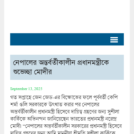
নেপালের অন্তর্বর্তীকালীন প্রধানমন্ত্রীকে
শুভেচ্ছা মোদীর
September 13, 2025
গত সপ্তাহে জেন জেড-এর বিক্ষোভের ফলে পূর্ববর্তী কেপি
শর্মা ওলি সরকারকে উৎখাত করার পর নেপালের
অন্তর্বর্তীকালীন প্রধানমন্ত্রী হিসেবে দায়িত্ব গ্রহণের জন্য সুশীলা
কার্কিকে অভিনন্দন জানিয়েছেন ভারতের প্রধানমন্ত্রী নরেন্দ্র
মোদী। “নেপালের অন্তর্বর্তীকালীন সরকারের প্রধানমন্ত্রী হিসেবে
দায়িত্ব গ্রহণের জন্য আমি মাননীয়া শ্রীমতি সুশীলা কার্কিকে