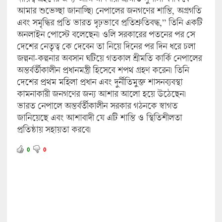
আমার শুভেচ্ছা জানাচ্ছি। নেপালের জনগণের শান্তি, অগ্রগতি
এবং সমৃদ্ধির প্রতি ভারত দৃঢ়ভাবে প্রতিশ্রুতিবদ্ধ,” তিনি একটি
অনলাইন পোস্টে বলেছেন। ওলি সরকারের পতনের পর সে
দেশের নেতৃত্ব কে দেবেন তা নিয়ে দিনের পর দিন ধরে চলা
জল্পনা-কল্পনার অবসান ঘটিয়ে গতকাল শ্রীমতি কার্কি নেপালের
অন্তর্বর্তীকালীন প্রধানমন্ত্রী হিসেবে শপথ গ্রহণ করেন। তিনি
দেশের প্রথম মহিলা প্রধান এবং দুর্নীতিমুক্ত শাসনব্যবস্থা
কামনাকারী জনগণের জন্য আশার আলো হয়ে উঠেছেন।
ভারত নেপালে অন্তর্বর্তীকালীন সরকার গঠনকে স্বাগত
জানিয়েছে এবং আশাবাদী যে এটি শান্তি ও স্থিতিশীলতা
প্রতিষ্ঠায় সহায়তা করবে।
0
0