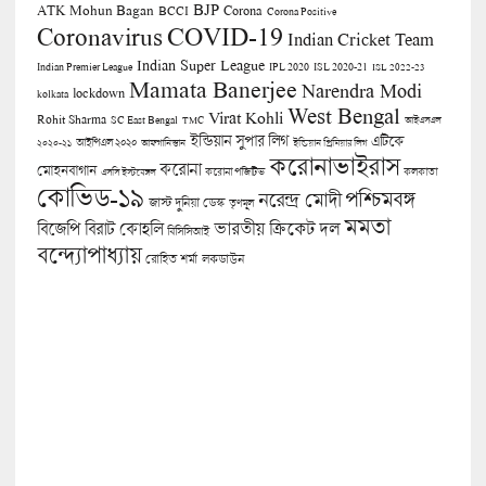
BJP
ATK Mohun Bagan
Corona
BCCI
Corona Positive
COVID-19
Coronavirus
Indian Cricket Team
Indian Super League
Indian Premier League
IPL 2020
ISL 2020-21
ISL 2022-23
Mamata Banerjee
Narendra Modi
lockdown
kolkata
West Bengal
Virat Kohli
Rohit Sharma
SC East Bengal
TMC
আইএসএল
ইন্ডিয়ান সুপার লিগ
এটিকে
আইপিএল ২০২০
২০২০-২১
আফগানিস্তান
ইন্ডিয়ান প্রিমিয়ার লিগ
করোনাভাইরাস
করোনা
মোহনবাগান
কলকাতা
এসসি ইস্টবেঙ্গল
করোনা পজিটিভ
কোভিড-১৯
পশ্চিমবঙ্গ
নরেন্দ্র মোদী
জাস্ট দুনিয়া ডেস্ক
তৃণমূল
মমতা
বিজেপি
ভারতীয় ক্রিকেট দল
বিরাট কোহলি
বিসিসিআই
বন্দ্যোপাধ্যায়
লকডাউন
রোহিত শর্মা