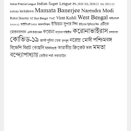
Indian Super League
Indian Premier League
IPL 2020
ISL 2020-21
ISL 2022-23
Mamata Banerjee
Narendra Modi
lockdown
kolkata
West Bengal
Virat Kohli
Rohit Sharma
SC East Bengal
TMC
আইএসএল
ইন্ডিয়ান সুপার লিগ
এটিকে
আইপিএল ২০২০
২০২০-২১
আফগানিস্তান
ইন্ডিয়ান প্রিমিয়ার লিগ
করোনাভাইরাস
করোনা
মোহনবাগান
কলকাতা
এসসি ইস্টবেঙ্গল
করোনা পজিটিভ
কোভিড-১৯
পশ্চিমবঙ্গ
নরেন্দ্র মোদী
জাস্ট দুনিয়া ডেস্ক
তৃণমূল
মমতা
বিজেপি
ভারতীয় ক্রিকেট দল
বিরাট কোহলি
বিসিসিআই
বন্দ্যোপাধ্যায়
লকডাউন
রোহিত শর্মা