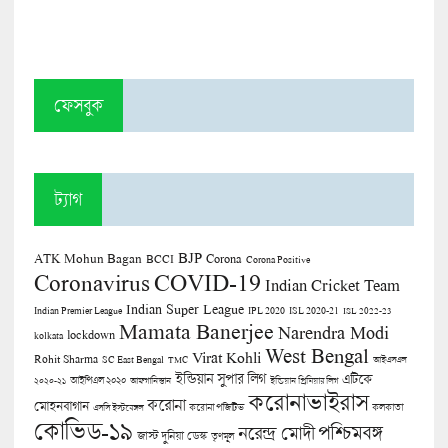
ফেসবুক
ট্যাগ
BJP
ATK Mohun Bagan
Corona
BCCI
Corona Positive
COVID-19
Coronavirus
Indian Cricket Team
Indian Super League
Indian Premier League
IPL 2020
ISL 2020-21
ISL 2022-23
Mamata Banerjee
Narendra Modi
lockdown
kolkata
West Bengal
Virat Kohli
Rohit Sharma
SC East Bengal
TMC
আইএসএল
ইন্ডিয়ান সুপার লিগ
এটিকে
আইপিএল ২০২০
২০২০-২১
আফগানিস্তান
ইন্ডিয়ান প্রিমিয়ার লিগ
করোনাভাইরাস
করোনা
মোহনবাগান
কলকাতা
এসসি ইস্টবেঙ্গল
করোনা পজিটিভ
কোভিড-১৯
পশ্চিমবঙ্গ
নরেন্দ্র মোদী
জাস্ট দুনিয়া ডেস্ক
তৃণমূল