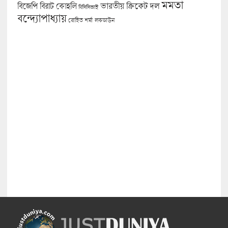
মমতা
বিজেপি
ভারতীয় ক্রিকেট দল
বিরাট কোহলি
বিসিসিআই
বন্দ্যোপাধ্যায়
লকডাউন
রোহিত শর্মা