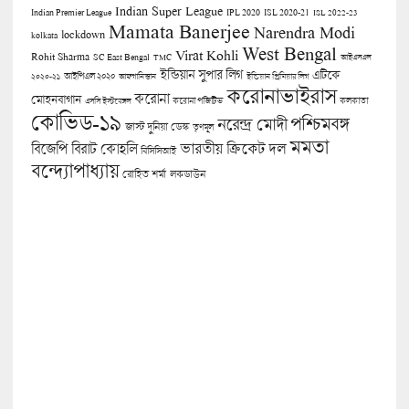
Indian Super League
Indian Premier League
IPL 2020
ISL 2020-21
ISL 2022-23
Mamata Banerjee
Narendra Modi
lockdown
kolkata
West Bengal
Virat Kohli
Rohit Sharma
SC East Bengal
TMC
আইএসএল
ইন্ডিয়ান সুপার লিগ
এটিকে
আইপিএল ২০২০
২০২০-২১
আফগানিস্তান
ইন্ডিয়ান প্রিমিয়ার লিগ
করোনাভাইরাস
করোনা
মোহনবাগান
কলকাতা
এসসি ইস্টবেঙ্গল
করোনা পজিটিভ
কোভিড-১৯
পশ্চিমবঙ্গ
নরেন্দ্র মোদী
জাস্ট দুনিয়া ডেস্ক
তৃণমূল
মমতা
বিজেপি
ভারতীয় ক্রিকেট দল
বিরাট কোহলি
বিসিসিআই
বন্দ্যোপাধ্যায়
লকডাউন
রোহিত শর্মা