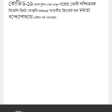
কোভিড-১৯
পশ্চিমবঙ্গ
নরেন্দ্র মোদী
জাস্ট দুনিয়া ডেস্ক
তৃণমূল
মমতা
বিজেপি
ভারতীয় ক্রিকেট দল
বিরাট কোহলি
বিসিসিআই
বন্দ্যোপাধ্যায়
লকডাউন
রোহিত শর্মা