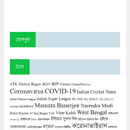
ফেসবুক
ট্যাগ
BJP
ATK Mohun Bagan
Corona
BCCI
Corona Positive
COVID-19
Coronavirus
Indian Cricket Team
Indian Super League
Indian Premier League
IPL 2020
ISL 2020-21
ISL 2022-23
Mamata Banerjee
Narendra Modi
lockdown
kolkata
West Bengal
Virat Kohli
Rohit Sharma
SC East Bengal
TMC
আইএসএল
ইন্ডিয়ান সুপার লিগ
এটিকে
আইপিএল ২০২০
২০২০-২১
আফগানিস্তান
ইন্ডিয়ান প্রিমিয়ার লিগ
করোনাভাইরাস
করোনা
মোহনবাগান
কলকাতা
এসসি ইস্টবেঙ্গল
করোনা পজিটিভ