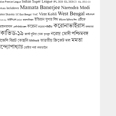
Indian Super League
ndian Premier League
IPL 2020
ISL 2020-21
ISL 2022-23
Mamata Banerjee
Narendra Modi
lockdown
olkata
West Bengal
Virat Kohli
ohit Sharma
SC East Bengal
TMC
আইএসএল
ইন্ডিয়ান সুপার লিগ
এটিকে
আইপিএল ২০২০
০২০-২১
আফগানিস্তান
ইন্ডিয়ান প্রিমিয়ার লিগ
করোনাভাইরাস
করোনা
োহনবাগান
কলকাতা
এসসি ইস্টবেঙ্গল
করোনা পজিটিভ
কোভিড-১৯
পশ্চিমবঙ্গ
নরেন্দ্র মোদী
জাস্ট দুনিয়া ডেস্ক
তৃণমূল
মমতা
িজেপি
ভারতীয় ক্রিকেট দল
বিরাট কোহলি
বিসিসিআই
ন্দ্যোপাধ্যায়
লকডাউন
রোহিত শর্মা