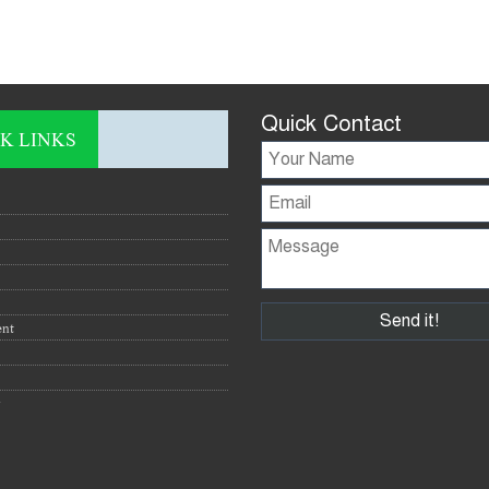
Quick Contact
K LINKS
ent
y