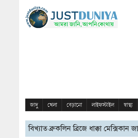
জাদু
খেলা
বেড়ানো
লাইফস্টাইল
স্বাস্থ্য
বিখ্যাত ব্রুকলিন ব্রিজে ধাক্কা মেক্সিকান 