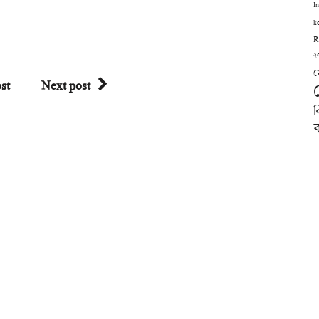
I
k
R
২
ম
st
Next post
ব
ব