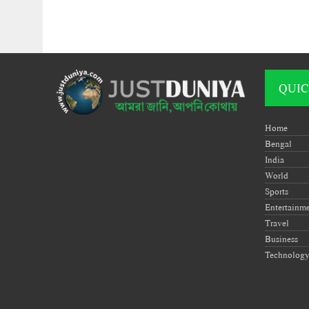
QUIC
Home
Bengal
India
World
Sports
Entertainm
Travel
Business
Technolog