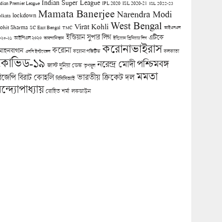
Indian Super League
ndian Premier League
IPL 2020
ISL 2020-21
ISL 2022-23
Mamata Banerjee
Narendra Modi
lockdown
olkata
West Bengal
Virat Kohli
ohit Sharma
SC East Bengal
TMC
আইএসএল
ইন্ডিয়ান সুপার লিগ
এটিকে
আইপিএল ২০২০
০২০-২১
আফগানিস্তান
ইন্ডিয়ান প্রিমিয়ার লিগ
করোনাভাইরাস
করোনা
োহনবাগান
কলকাতা
এসসি ইস্টবেঙ্গল
করোনা পজিটিভ
কোভিড-১৯
পশ্চিমবঙ্গ
নরেন্দ্র মোদী
জাস্ট দুনিয়া ডেস্ক
তৃণমূল
মমতা
িজেপি
ভারতীয় ক্রিকেট দল
বিরাট কোহলি
বিসিসিআই
ন্দ্যোপাধ্যায়
লকডাউন
রোহিত শর্মা