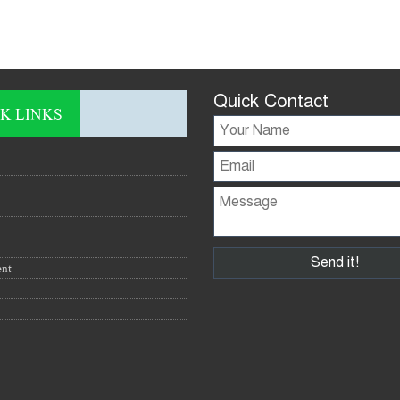
Quick Contact
K LINKS
ent
y