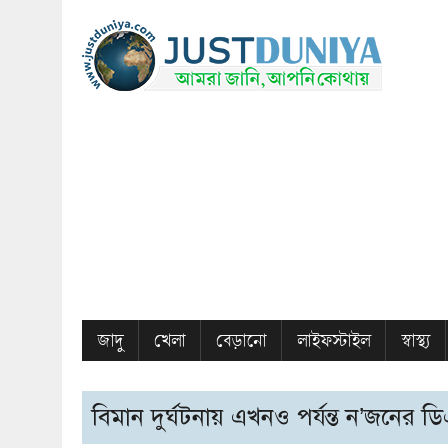
জাদু
খেলা
বেড়ানো
লাইফস্টাইল
স্বাস্থ্য
বিমান দুর্ঘটনায় এখনও পর্যন্ত ন’জনের ড