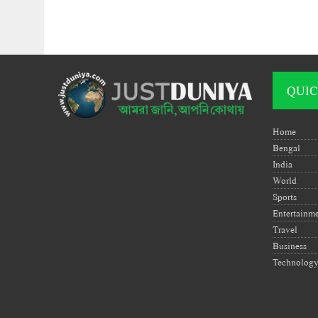
QUIC
Home
Bengal
India
World
Sports
Entertainm
Travel
Business
Technolog