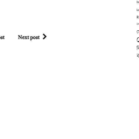
I
k
R
২
ম
st
Next post
ব
ব