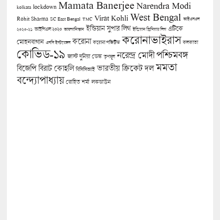
Mamata Banerjee
Narendra Modi
lockdown
kolkata
West Bengal
Virat Kohli
Rohit Sharma
SC East Bengal
TMC
আইএসএল
ইন্ডিয়ান সুপার লিগ
এটিকে
আইপিএল ২০২০
২০২০-২১
আফগানিস্তান
ইন্ডিয়ান প্রিমিয়ার লিগ
করোনাভাইরাস
করোনা
মোহনবাগান
কলকাতা
এসসি ইস্টবেঙ্গল
করোনা পজিটিভ
কোভিড-১৯
পশ্চিমবঙ্গ
নরেন্দ্র মোদী
জাস্ট দুনিয়া ডেস্ক
তৃণমূল
মমতা
বিজেপি
ভারতীয় ক্রিকেট দল
বিরাট কোহলি
বিসিসিআই
বন্দ্যোপাধ্যায়
লকডাউন
রোহিত শর্মা