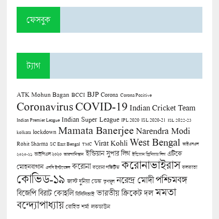
ফেসবুক
ট্যাগ
BJP
ATK Mohun Bagan
Corona
BCCI
Corona Positive
COVID-19
Coronavirus
Indian Cricket Team
Indian Super League
Indian Premier League
IPL 2020
ISL 2020-21
ISL 2022-23
Mamata Banerjee
Narendra Modi
lockdown
kolkata
West Bengal
Virat Kohli
Rohit Sharma
SC East Bengal
TMC
আইএসএল
ইন্ডিয়ান সুপার লিগ
এটিকে
আইপিএল ২০২০
২০২০-২১
আফগানিস্তান
ইন্ডিয়ান প্রিমিয়ার লিগ
করোনাভাইরাস
করোনা
মোহনবাগান
কলকাতা
এসসি ইস্টবেঙ্গল
করোনা পজিটিভ
কোভিড-১৯
পশ্চিমবঙ্গ
নরেন্দ্র মোদী
জাস্ট দুনিয়া ডেস্ক
তৃণমূল
মমতা
বিজেপি
ভারতীয় ক্রিকেট দল
বিরাট কোহলি
বিসিসিআই
বন্দ্যোপাধ্যায়
লকডাউন
রোহিত শর্মা