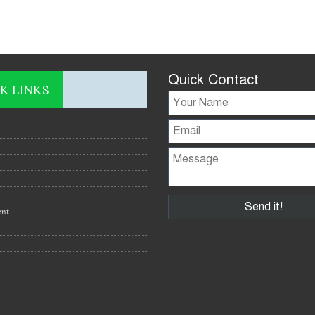
Quick Contact
K LINKS
ent
y