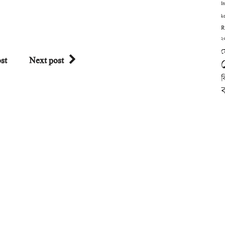
I
k
R
২
ম
st
Next post
ব
ব