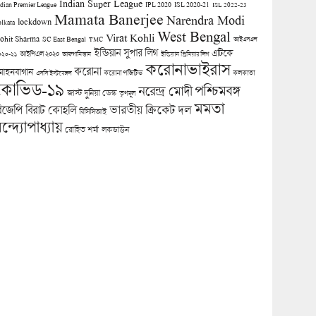
Indian Super League
ndian Premier League
IPL 2020
ISL 2020-21
ISL 2022-23
Mamata Banerjee
Narendra Modi
lockdown
olkata
West Bengal
Virat Kohli
ohit Sharma
SC East Bengal
TMC
আইএসএল
ইন্ডিয়ান সুপার লিগ
এটিকে
আইপিএল ২০২০
০২০-২১
আফগানিস্তান
ইন্ডিয়ান প্রিমিয়ার লিগ
করোনাভাইরাস
করোনা
োহনবাগান
কলকাতা
এসসি ইস্টবেঙ্গল
করোনা পজিটিভ
কোভিড-১৯
পশ্চিমবঙ্গ
নরেন্দ্র মোদী
জাস্ট দুনিয়া ডেস্ক
তৃণমূল
মমতা
িজেপি
ভারতীয় ক্রিকেট দল
বিরাট কোহলি
বিসিসিআই
ন্দ্যোপাধ্যায়
লকডাউন
রোহিত শর্মা