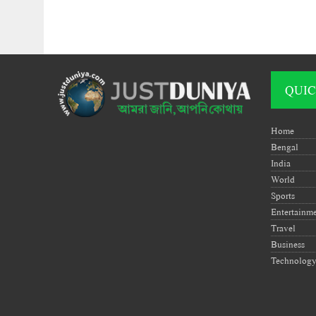
QUIC
Home
Bengal
India
World
Sports
Entertainm
Travel
Business
Technolog