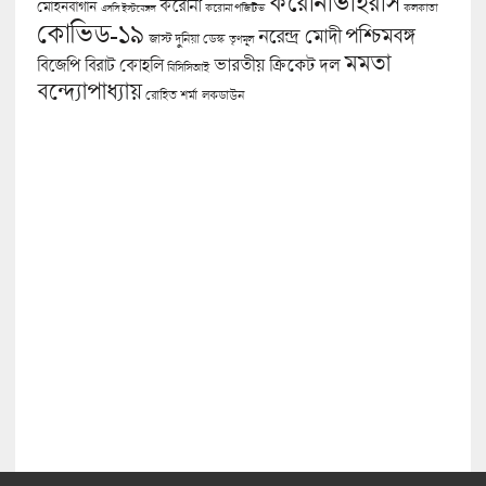
করোনাভাইরাস
করোনা
মোহনবাগান
কলকাতা
এসসি ইস্টবেঙ্গল
করোনা পজিটিভ
কোভিড-১৯
পশ্চিমবঙ্গ
নরেন্দ্র মোদী
জাস্ট দুনিয়া ডেস্ক
তৃণমূল
মমতা
বিজেপি
ভারতীয় ক্রিকেট দল
বিরাট কোহলি
বিসিসিআই
বন্দ্যোপাধ্যায়
লকডাউন
রোহিত শর্মা