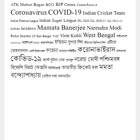
BJP
ATK Mohun Bagan
Corona
BCCI
Corona Positive
COVID-19
Coronavirus
Indian Cricket Team
Indian Super League
Indian Premier League
IPL 2020
ISL 2020-21
ISL 2022-23
Mamata Banerjee
Narendra Modi
lockdown
kolkata
West Bengal
Virat Kohli
Rohit Sharma
SC East Bengal
TMC
আইএসএল
ইন্ডিয়ান সুপার লিগ
এটিকে
আইপিএল ২০২০
২০২০-২১
আফগানিস্তান
ইন্ডিয়ান প্রিমিয়ার লিগ
করোনাভাইরাস
করোনা
মোহনবাগান
কলকাতা
এসসি ইস্টবেঙ্গল
করোনা পজিটিভ
কোভিড-১৯
পশ্চিমবঙ্গ
নরেন্দ্র মোদী
জাস্ট দুনিয়া ডেস্ক
তৃণমূল
মমতা
বিজেপি
ভারতীয় ক্রিকেট দল
বিরাট কোহলি
বিসিসিআই
বন্দ্যোপাধ্যায়
লকডাউন
রোহিত শর্মা