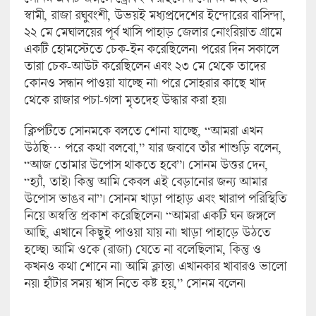
স্বামী, রাজা রঘুবংশী, উভয়ই মধ্যপ্রদেশের ইন্দোরের বাসিন্দা,
২২ মে মেঘালয়ের পূর্ব খাসি পাহাড় জেলার নোংরিয়াত গ্রামে
একটি হোমস্টেতে চেক-ইন করেছিলেন। পরের দিন সকালে
তারা চেক-আউট করেছিলেন এবং ২৩ মে থেকে তাদের
কোনও সন্ধান পাওয়া যাচ্ছে না। পরে সোহরার কাছে খাদ
থেকে রাজার পচা-গলা মৃতদেহ উদ্ধার করা হয়।
ক্লিপটিতে সোনমকে বলতে শোনা যাচ্ছে, “আমরা এখন
উঠছি… পরে কথা বলবো,” যার জবাবে তাঁর শাশুড়ি বলেন,
“আজ তোমার উপোস থাকতে হবে”। সোনম উত্তর দেন,
“হ্যাঁ, তাই। কিন্তু আমি কেবল এই বেড়ানোর জন্য আমার
উপোস ভাঙব না”। সোনম খাড়া পাহাড় এবং খারাপ পরিস্থিতি
নিয়ে অস্বস্তি প্রকাশ করেছিলেন। “আমরা একটি ঘন জঙ্গলে
আছি, এখানে কিছুই পাওয়া যায় না। খাড়া পাহাড়ে উঠতে
হচ্ছে। আমি ওকে (রাজা) যেতে না বলেছিলাম, কিন্তু ও
কখনও কথা শোনে না। আমি ক্লান্ত। এখানকার খাবারও ভালো
নয়। হাঁটার সময় শ্বাস নিতে কষ্ট হয়,” সোনম বলেন।