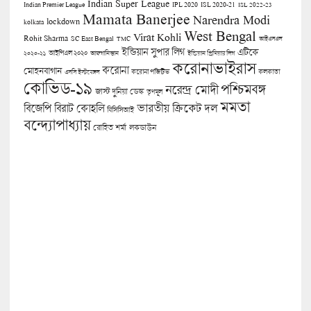
Indian Super League
Indian Premier League
IPL 2020
ISL 2020-21
ISL 2022-23
Mamata Banerjee
Narendra Modi
lockdown
kolkata
West Bengal
Virat Kohli
Rohit Sharma
SC East Bengal
TMC
আইএসএল
ইন্ডিয়ান সুপার লিগ
এটিকে
আইপিএল ২০২০
২০২০-২১
আফগানিস্তান
ইন্ডিয়ান প্রিমিয়ার লিগ
করোনাভাইরাস
করোনা
মোহনবাগান
কলকাতা
এসসি ইস্টবেঙ্গল
করোনা পজিটিভ
কোভিড-১৯
পশ্চিমবঙ্গ
নরেন্দ্র মোদী
জাস্ট দুনিয়া ডেস্ক
তৃণমূল
মমতা
বিজেপি
ভারতীয় ক্রিকেট দল
বিরাট কোহলি
বিসিসিআই
বন্দ্যোপাধ্যায়
লকডাউন
রোহিত শর্মা