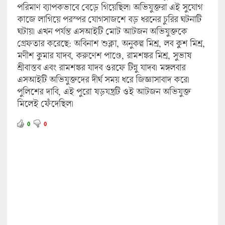
পরিমাণ ব্যাপকভাবে বেড়ে গিয়েছিল। অভিযুক্তরা এই সুযোগ
কাজে লাগিয়ে পরস্পর যোগসাজশে বড় ধরনের চুরির ঘটনাটি
ঘটায়। এখন পর্যন্ত এসআইটি মোট আটজন অভিযুক্তকে
গ্রেফতার করেছে: অবিনাশ শুক্লা, অনুকল্প মিশ্র, লব কুশ মিশ্র,
মণীশ কুমার যাদব, করুণেশ পাণ্ডে, রামশঙ্কর মিশ্র, সুভাষ
শ্রীবাস্তব এবং রামশঙ্কর যাদব ওরফে টিন্নু যাদব। মঙ্গলবার
এসআইটি অভিযুক্তদের দীর্ঘ সময় ধরে জিজ্ঞাসাবাদ করে।
পুলিশের দাবি, এই পুরো ষড়যন্ত্রটি ওই আটজন অভিযুক্ত
মিলেই ফেঁদেছিল।
0
0