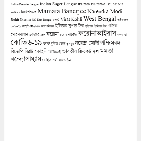
Indian Super League
Indian Premier League
IPL 2020
ISL 2020-21
ISL 2022-23
Mamata Banerjee
Narendra Modi
lockdown
kolkata
West Bengal
Virat Kohli
Rohit Sharma
SC East Bengal
TMC
আইএসএল
ইন্ডিয়ান সুপার লিগ
এটিকে
আইপিএল ২০২০
২০২০-২১
আফগানিস্তান
ইন্ডিয়ান প্রিমিয়ার লিগ
করোনাভাইরাস
করোনা
মোহনবাগান
কলকাতা
এসসি ইস্টবেঙ্গল
করোনা পজিটিভ
কোভিড-১৯
পশ্চিমবঙ্গ
নরেন্দ্র মোদী
জাস্ট দুনিয়া ডেস্ক
তৃণমূল
মমতা
বিজেপি
ভারতীয় ক্রিকেট দল
বিরাট কোহলি
বিসিসিআই
বন্দ্যোপাধ্যায়
লকডাউন
রোহিত শর্মা