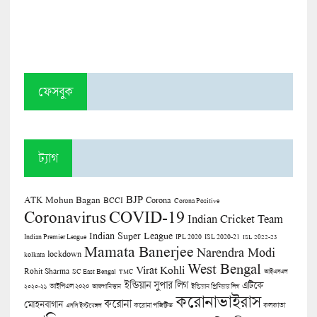
ফেসবুক
ট্যাগ
BJP
ATK Mohun Bagan
Corona
BCCI
Corona Positive
COVID-19
Coronavirus
Indian Cricket Team
Indian Super League
Indian Premier League
IPL 2020
ISL 2020-21
ISL 2022-23
Mamata Banerjee
Narendra Modi
lockdown
kolkata
West Bengal
Virat Kohli
Rohit Sharma
SC East Bengal
TMC
আইএসএল
ইন্ডিয়ান সুপার লিগ
এটিকে
আইপিএল ২০২০
২০২০-২১
আফগানিস্তান
ইন্ডিয়ান প্রিমিয়ার লিগ
করোনাভাইরাস
করোনা
মোহনবাগান
কলকাতা
এসসি ইস্টবেঙ্গল
করোনা পজিটিভ