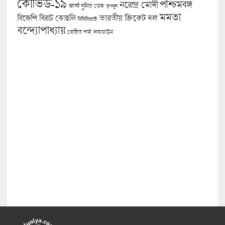
কোভিড-১৯
পশ্চিমবঙ্গ
নরেন্দ্র মোদী
জাস্ট দুনিয়া ডেস্ক
তৃণমূল
মমতা
বিজেপি
ভারতীয় ক্রিকেট দল
বিরাট কোহলি
বিসিসিআই
বন্দ্যোপাধ্যায়
লকডাউন
রোহিত শর্মা