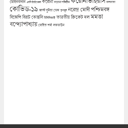
করোনাভাইরাস
করোনা
মোহনবাগান
কলকাতা
এসসি ইস্টবেঙ্গল
করোনা পজিটিভ
কোভিড-১৯
পশ্চিমবঙ্গ
নরেন্দ্র মোদী
জাস্ট দুনিয়া ডেস্ক
তৃণমূল
মমতা
বিজেপি
ভারতীয় ক্রিকেট দল
বিরাট কোহলি
বিসিসিআই
বন্দ্যোপাধ্যায়
লকডাউন
রোহিত শর্মা