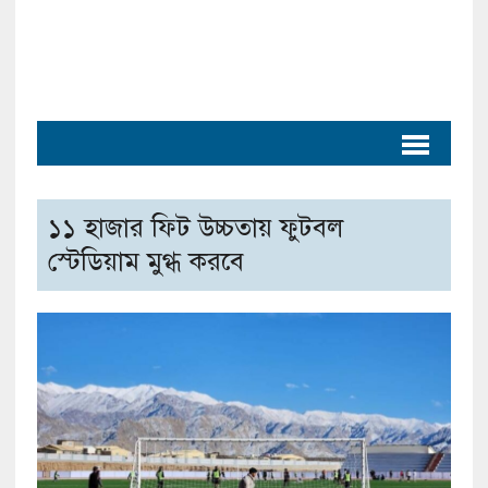
১১ হাজার ফিট উচ্চতায় ফুটবল
স্টেডিয়াম মুগ্ধ করবে