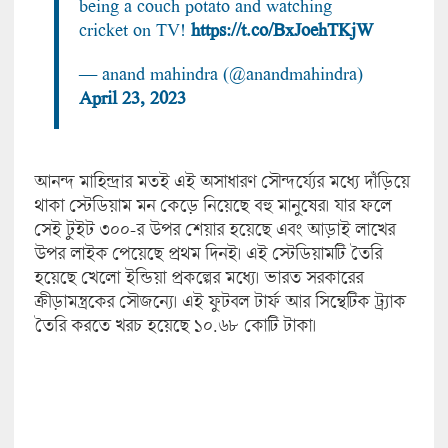
being a couch potato and watching
cricket on TV!
https://t.co/BxJoehTKjW
— anand mahindra (@anandmahindra)
April 23, 2023
আনন্দ মাহিন্দ্রার মতই এই অসাধারণ সৌন্দর্য্যের মধ্যে দাঁড়িয়ে
থাকা স্টেডিয়াম মন কেড়ে নিয়েছে বহু মানুষের। যার ফলে
সেই টুইট ৩০০-র উপর শেয়ার হয়েছে এবং আড়াই লাখের
উপর লাইক পেয়েছে প্রথম দিনই। এই স্টেডিয়ামটি তৈরি
হয়েছে খেলো ইন্ডিয়া প্রকল্পের মধ্যে। ভারত সরকারের
ক্রীড়ামন্ত্রকের সৌজন্যে। এই ফুটবল টার্ফ আর সিন্থেটিক ট্র্যাক
তৈরি করতে খরচ হয়েছে ১০.৬৮ কোটি টাকা।