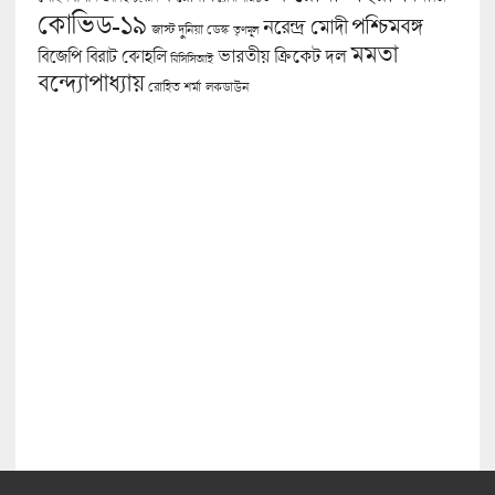
কোভিড-১৯
পশ্চিমবঙ্গ
নরেন্দ্র মোদী
জাস্ট দুনিয়া ডেস্ক
তৃণমূল
মমতা
বিজেপি
ভারতীয় ক্রিকেট দল
বিরাট কোহলি
বিসিসিআই
বন্দ্যোপাধ্যায়
লকডাউন
রোহিত শর্মা