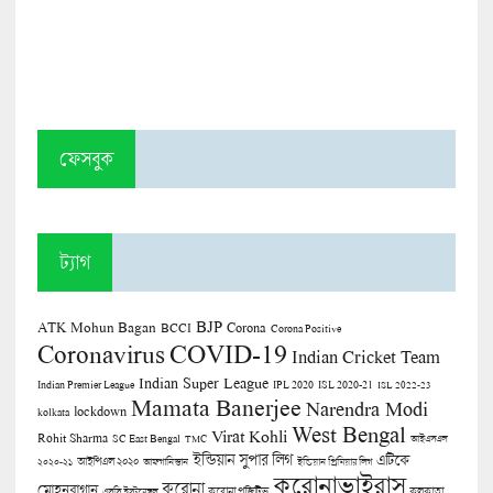
ফেসবুক
ট্যাগ
BJP
ATK Mohun Bagan
Corona
BCCI
Corona Positive
COVID-19
Coronavirus
Indian Cricket Team
Indian Super League
Indian Premier League
IPL 2020
ISL 2020-21
ISL 2022-23
Mamata Banerjee
Narendra Modi
lockdown
kolkata
West Bengal
Virat Kohli
Rohit Sharma
SC East Bengal
TMC
আইএসএল
ইন্ডিয়ান সুপার লিগ
এটিকে
আইপিএল ২০২০
২০২০-২১
আফগানিস্তান
ইন্ডিয়ান প্রিমিয়ার লিগ
করোনাভাইরাস
করোনা
মোহনবাগান
কলকাতা
এসসি ইস্টবেঙ্গল
করোনা পজিটিভ