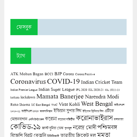
ফেসবুক
ট্যাগ
BJP
ATK Mohun Bagan
Corona
BCCI
Corona Positive
COVID-19
Coronavirus
Indian Cricket Team
Indian Super League
Indian Premier League
IPL 2020
ISL 2020-21
ISL 2022-23
Mamata Banerjee
Narendra Modi
lockdown
kolkata
West Bengal
Virat Kohli
Rohit Sharma
SC East Bengal
TMC
আইএসএল
ইন্ডিয়ান সুপার লিগ
এটিকে
আইপিএল ২০২০
২০২০-২১
আফগানিস্তান
ইন্ডিয়ান প্রিমিয়ার লিগ
করোনাভাইরাস
করোনা
মোহনবাগান
কলকাতা
এসসি ইস্টবেঙ্গল
করোনা পজিটিভ
কোভিড-১৯
পশ্চিমবঙ্গ
নরেন্দ্র মোদী
জাস্ট দুনিয়া ডেস্ক
তৃণমূল
মমতা
বিজেপি
ভারতীয় ক্রিকেট দল
বিরাট কোহলি
বিসিসিআই