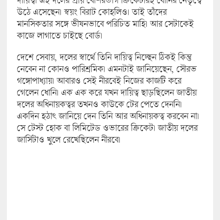
উঠে এসেছেন। স্বয়ং বিরাট কোহলিও। তাই তাঁদের
মানসিকতার সঙ্গে ভীষনভাবে পরিচিত মাহি। আর সেটাকেই
কাজে লাগাতে চাইছে বোর্ড।
দেশে সেবায়, দলের স্বার্থে তিনি দায়িত্ব নিচ্ছেন ঠিকই কিন্তু
নেবেন না কোনও পারিশ্রমিক। এমনটাই জানিয়েছেন, সৌরভ
গঙ্গোপাধ্যায়। আবারও সেই নীরবেই নিজের কাজটি করে
গেলেন ধোনি। এক এক করে যখন দায়িত্ব ছাড়ছিলেন জাতীয়
দলের অধিনায়কত্বর তখনও কাউকে টের পেতে দেননি।
একদিন হঠাৎ জানিয়ে দেন তিনি আর অধিনায়কত্ব করবেন না।
সে টেস্ট হোক বা লিমিটেড ওভারের ক্রিকেট। জাতীয় দলের
জার্সিটাও খুলে রেখেছিলেন নীরবে।