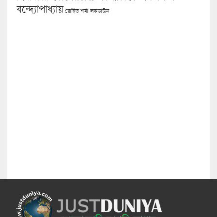
বন্দ্যোপাধ্যায়
লকডাউন
রোহিত শর্মা