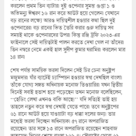
করলেন প্রথম তিন ব্যাটার। দুই ওপেনার সুমন্ত গুপ্তা ১ ও
অভিমন্যু ঈশ্বরণ ১৬ রান করে আউট হয়ে গেলেন। যেখানে
বড় রানের লক্ষ্যে আরও দায়িত্বশীল হওয়ার কথা ছিল দুই
ওপেনারের। বড় রানের ভিত তৈরি করার গুরু দায়িত্ব সব
সময়ই থাকে ওপেনারদের উপর। কিন্তু রঞ্জি ট্রফি ২০২৩-এর
ফাইনালে সেই দায়িত্বটাই পা‌লন করতে দেখা গেল না তাঁদের।
তিন নম্বরে নেমে একই হাল সুদীপ কুমার ঘরামির। করলেন মাত্র
১৪ রান।
শেষ পর্যন্ত সাময়িক ভরসা দিলেন সেই চির চেনা অনুষ্টুপ
মজুমদার। যাঁর ব্যাটেই চ্যাম্পিয়ন হওয়ার স্বপ্ন দেখছিল বাংলা।
তাঁকে যোগ্য সঙ্গত অধিনায়ক মনোজ তিওয়ারির। যখন দ্বিতীয়
দিনেই সবাই হতাশ হয়ে পড়েছেন তখন মনোজ বলেছিলেন,
‘‘হেডিং লেখা এখনও বাকি আছে।’’ যদি সত্যিই তাই হয়
তাহলে নতুন করে স্বপ্ন দেখাই যেতে পারে। তবে অনুষ্টুপের
৬১ রানে আউট হয়ে যাওয়াটা বড় ধাক্কা দলের জন্য। তার
মধ্যেই ভরসা দিচ্ছেন অধিনায়ক। ৫৭ রানে অপরাজিত
রয়েছেন। তার সঙ্গে ১৩ রানে অপরাজিত রয়েছেন শাহবাজ
আহমেদ। দিনের শেষে বাংলা ১৬৯-৪। সৌরাষ্ট্রের থেকে ৬১