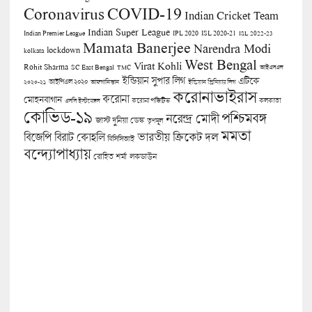
COVID-19
Coronavirus
Indian Cricket Team
Indian Super League
Indian Premier League
IPL 2020
ISL 2020-21
ISL 2022-23
Mamata Banerjee
Narendra Modi
lockdown
kolkata
West Bengal
Virat Kohli
Rohit Sharma
SC East Bengal
TMC
আইএসএল
ইন্ডিয়ান সুপার লিগ
এটিকে
আইপিএল ২০২০
২০২০-২১
আফগানিস্তান
ইন্ডিয়ান প্রিমিয়ার লিগ
করোনাভাইরাস
করোনা
মোহনবাগান
কলকাতা
এসসি ইস্টবেঙ্গল
করোনা পজিটিভ
কোভিড-১৯
পশ্চিমবঙ্গ
নরেন্দ্র মোদী
জাস্ট দুনিয়া ডেস্ক
তৃণমূল
মমতা
বিজেপি
ভারতীয় ক্রিকেট দল
বিরাট কোহলি
বিসিসিআই
বন্দ্যোপাধ্যায়
লকডাউন
রোহিত শর্মা