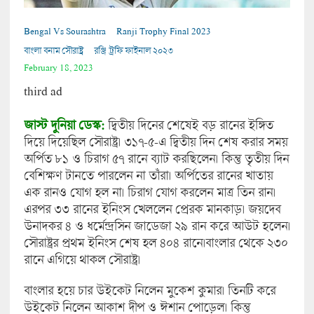
Bengal Vs Sourashtra
Ranji Trophy Final 2023
বাংলা বনাম সৌরাষ্ট্র
রঞ্জি ট্রফি ফাইনাল ২০২৩
February 18, 2023
third ad
জাস্ট দুনিয়া ডেস্ক:
দ্বিতীয় দিনের শেষেই বড় রানের ইঙ্গিত
দিয়ে দিয়েছিল সৌরাষ্ট্র। ৩১৭-৫-এ দ্বিতীয় দিন শেষ করার সময়
অর্পিত ৮১ ও চিরাগ ৫৭ রানে ব্যাট করছিলেন। কিন্তু তৃতীয় দিন
বেশিক্ষণ টানতে পারলেন না তাঁরা। অর্পিতের রানের খাতায়
এক রানও যোগ হল না। চিরাগ যোগ করলেন মাত্র তিন রান।
এরপর ৩৩ রানের ইনিংস খেললেন প্রেরক মানকাড়। জয়দেব
উনাদকর ৪ ও ধর্মেন্দ্রসিন জাডেজা ২৯ রান করে আউট হলেন।
সৌরাষ্ট্রর প্রথম ইনিংস শেষ হল ৪০৪ রানে।বাংলার থেকে ২৩০
রানে এগিয়ে থাকল সৌরাষ্ট্র।
বাংলার হয়ে চার উইকেট নিলেন মুকেশ কুমার। তিনটি করে
উইকেট নিলেন আকাশ দীপ ও ঈশান পোড়েল। কিন্তু