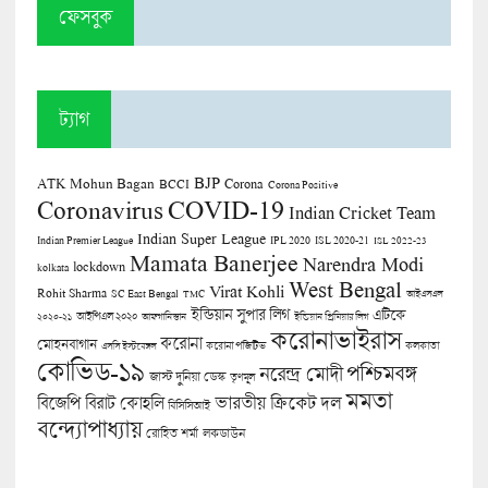
ফেসবুক
ট্যাগ
BJP
ATK Mohun Bagan
Corona
BCCI
Corona Positive
COVID-19
Coronavirus
Indian Cricket Team
Indian Super League
Indian Premier League
IPL 2020
ISL 2020-21
ISL 2022-23
Mamata Banerjee
Narendra Modi
lockdown
kolkata
West Bengal
Virat Kohli
Rohit Sharma
SC East Bengal
TMC
আইএসএল
ইন্ডিয়ান সুপার লিগ
এটিকে
আইপিএল ২০২০
২০২০-২১
আফগানিস্তান
ইন্ডিয়ান প্রিমিয়ার লিগ
করোনাভাইরাস
করোনা
মোহনবাগান
কলকাতা
এসসি ইস্টবেঙ্গল
করোনা পজিটিভ
কোভিড-১৯
পশ্চিমবঙ্গ
নরেন্দ্র মোদী
জাস্ট দুনিয়া ডেস্ক
তৃণমূল
মমতা
বিজেপি
ভারতীয় ক্রিকেট দল
বিরাট কোহলি
বিসিসিআই
বন্দ্যোপাধ্যায়
লকডাউন
রোহিত শর্মা