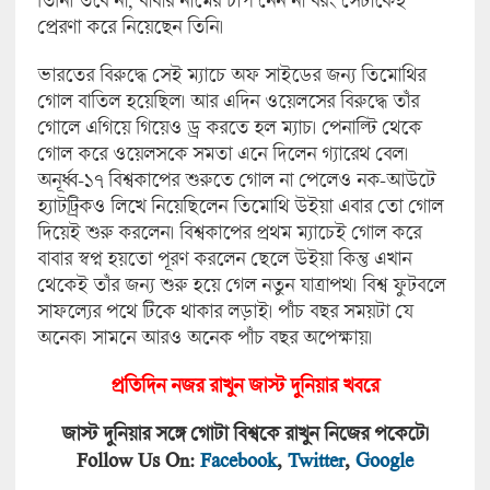
তিনি। তবে না, বাবার নামের চাপ নেন না বরং সেটাকেই
প্রেরণা করে নিয়েছেন তিনি।
ভারতের বিরুদ্ধে সেই ম্যাচে অফ সাইডের জন্য তিমোথির
গোল বাতিল হয়েছিল। আর এদিন ওয়েলসের বিরুদ্ধে তাঁর
গোলে এগিয়ে গিয়েও ড্র করতে হল ম্যাচ। পেনাল্টি থেকে
গোল করে ওয়েলসকে সমতা এনে দিলেন গ্যারেথ বেল।
অনূর্ধ্ব-১৭ বিশ্বকাপের শুরুতে গোল না পেলেও নক-আউটে
হ্যাটট্রিকও লিখে নিয়েছিলেন তিমোথি উইয়া এবার তো গোল
দিয়েই শুরু করলেন। বিশ্বকাপের প্রথম ম্যাচেই গোল করে
বাবার স্বপ্ন হয়তো পূরণ করলেন ছেলে উইয়া কিন্তু এখান
থেকেই তাঁর জন্য শুরু হয়ে গেল নতুন যাত্রাপথ। বিশ্ব ফুটবলে
সাফল্যের পথে টিকে থাকার লড়াই। পাঁচ বছর সময়টা যে
অনেক। সামনে আরও অনেক পাঁচ বছর অপেক্ষায়।
প্রতিদিন নজর রাখুন জাস্ট দুনিয়া
র খবরে
জাস্ট দুনিয়ার সঙ্গে গোটা বিশ্বকে রাখুন নিজের পকেটে।
Follow Us On:
Facebook
,
Twitter
,
Google