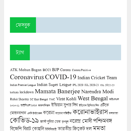
ফেসবুক
ট্যাগ
BJP
ATK Mohun Bagan
Corona
BCCI
Corona Positive
COVID-19
Coronavirus
Indian Cricket Team
Indian Super League
Indian Premier League
IPL 2020
ISL 2020-21
ISL 2022-23
Mamata Banerjee
Narendra Modi
lockdown
kolkata
West Bengal
Virat Kohli
Rohit Sharma
SC East Bengal
TMC
আইএসএল
ইন্ডিয়ান সুপার লিগ
এটিকে
আইপিএল ২০২০
২০২০-২১
আফগানিস্তান
ইন্ডিয়ান প্রিমিয়ার লিগ
করোনাভাইরাস
করোনা
মোহনবাগান
কলকাতা
এসসি ইস্টবেঙ্গল
করোনা পজিটিভ
কোভিড-১৯
পশ্চিমবঙ্গ
নরেন্দ্র মোদী
জাস্ট দুনিয়া ডেস্ক
তৃণমূল
মমতা
বিজেপি
ভারতীয় ক্রিকেট দল
বিরাট কোহলি
বিসিসিআই