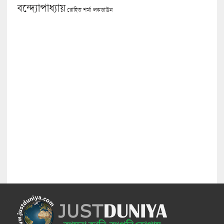
বন্দ্যোপাধ্যায়
লকডাউন
রোহিত শর্মা