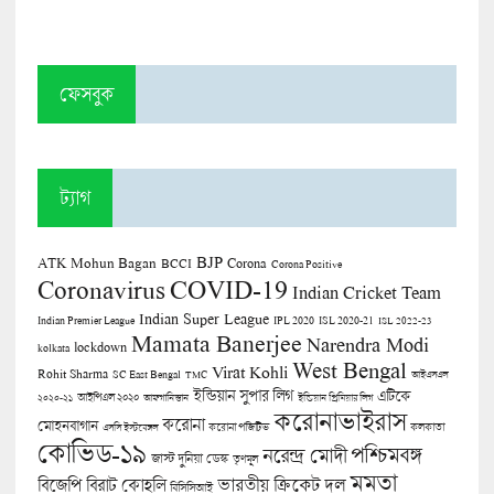
ফেসবুক
ট্যাগ
BJP
ATK Mohun Bagan
Corona
BCCI
Corona Positive
COVID-19
Coronavirus
Indian Cricket Team
Indian Super League
Indian Premier League
IPL 2020
ISL 2020-21
ISL 2022-23
Mamata Banerjee
Narendra Modi
lockdown
kolkata
West Bengal
Virat Kohli
Rohit Sharma
SC East Bengal
TMC
আইএসএল
ইন্ডিয়ান সুপার লিগ
এটিকে
আইপিএল ২০২০
২০২০-২১
আফগানিস্তান
ইন্ডিয়ান প্রিমিয়ার লিগ
করোনাভাইরাস
করোনা
মোহনবাগান
কলকাতা
এসসি ইস্টবেঙ্গল
করোনা পজিটিভ
কোভিড-১৯
পশ্চিমবঙ্গ
নরেন্দ্র মোদী
জাস্ট দুনিয়া ডেস্ক
তৃণমূল
মমতা
বিজেপি
ভারতীয় ক্রিকেট দল
বিরাট কোহলি
বিসিসিআই