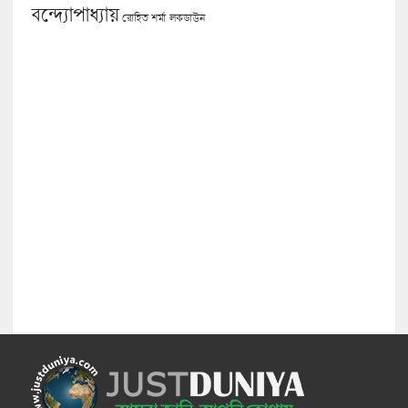
বন্দ্যোপাধ্যায়
লকডাউন
রোহিত শর্মা