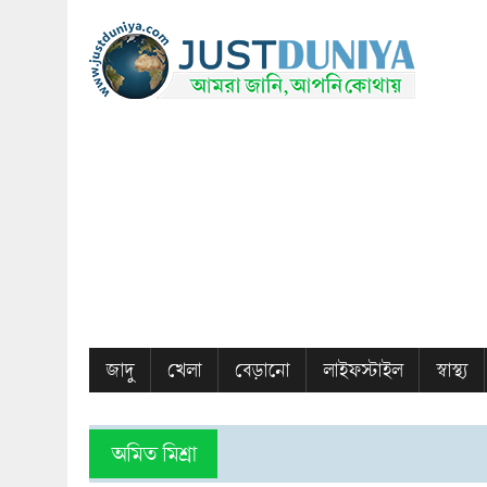
জাদু
খেলা
বেড়ানো
লাইফস্টাইল
স্বাস্থ্য
অমিত মিশ্রা