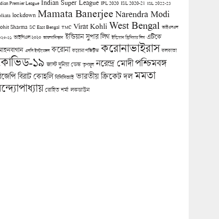
Indian Super League
ndian Premier League
IPL 2020
ISL 2020-21
ISL 2022-23
Mamata Banerjee
Narendra Modi
lockdown
olkata
West Bengal
Virat Kohli
ohit Sharma
SC East Bengal
TMC
আইএসএল
ইন্ডিয়ান সুপার লিগ
এটিকে
আইপিএল ২০২০
০২০-২১
আফগানিস্তান
ইন্ডিয়ান প্রিমিয়ার লিগ
করোনাভাইরাস
করোনা
োহনবাগান
কলকাতা
এসসি ইস্টবেঙ্গল
করোনা পজিটিভ
কোভিড-১৯
পশ্চিমবঙ্গ
নরেন্দ্র মোদী
জাস্ট দুনিয়া ডেস্ক
তৃণমূল
মমতা
িজেপি
ভারতীয় ক্রিকেট দল
বিরাট কোহলি
বিসিসিআই
ন্দ্যোপাধ্যায়
লকডাউন
রোহিত শর্মা