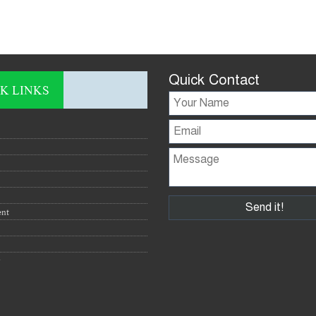
Quick Contact
K LINKS
ent
y