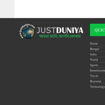
QUIC
Home
Bengal
India
World
Sports
Entertainm
Travel
Business
Technolog