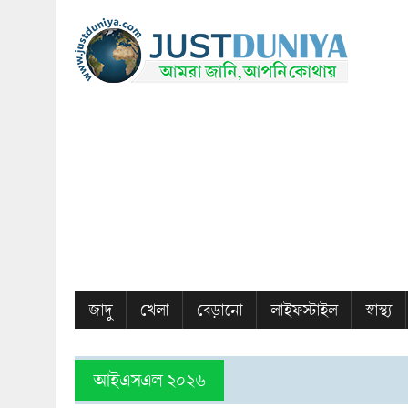
জাদু
খেলা
বেড়ানো
লাইফস্টাইল
স্বাস্থ্য
আইএসএল ২০২৬