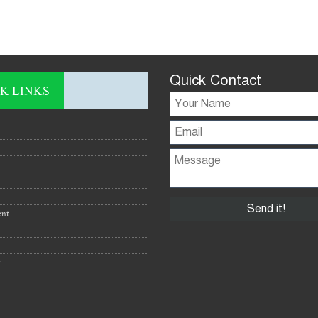
Quick Contact
K LINKS
ent
y