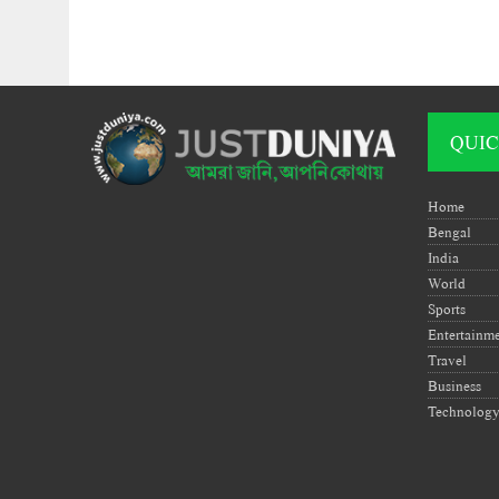
QUIC
Home
Bengal
India
World
Sports
Entertainm
Travel
Business
Technolog