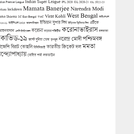
Indian Super League
ndian Premier League
IPL 2020
ISL 2020-21
ISL 2022-23
Mamata Banerjee
Narendra Modi
lockdown
olkata
West Bengal
Virat Kohli
ohit Sharma
SC East Bengal
TMC
আইএসএল
ইন্ডিয়ান সুপার লিগ
এটিকে
আইপিএল ২০২০
০২০-২১
আফগানিস্তান
ইন্ডিয়ান প্রিমিয়ার লিগ
করোনাভাইরাস
করোনা
োহনবাগান
কলকাতা
এসসি ইস্টবেঙ্গল
করোনা পজিটিভ
কোভিড-১৯
পশ্চিমবঙ্গ
নরেন্দ্র মোদী
জাস্ট দুনিয়া ডেস্ক
তৃণমূল
মমতা
িজেপি
ভারতীয় ক্রিকেট দল
বিরাট কোহলি
বিসিসিআই
ন্দ্যোপাধ্যায়
লকডাউন
রোহিত শর্মা