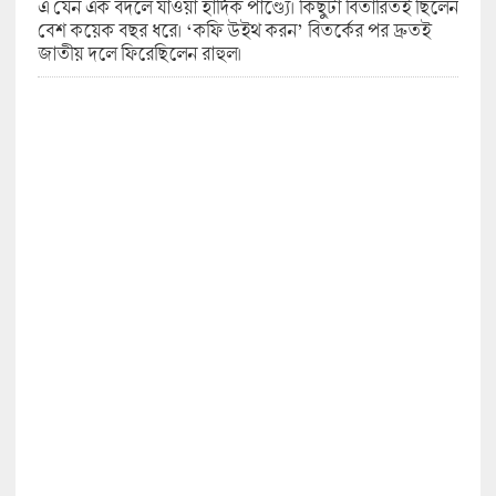
এ যেন এক বদলে যাওয়া হার্দিক পাণ্ড্যে। কিছুটা বিতারিতই ছিলেন
বেশ কয়েক বছর ধরে। ‘কফি উইথ করন’ বিতর্কের পর দ্রুতই
জাতীয় দলে ফিরেছিলেন রাহুল।