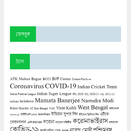
ফেসবুক
ট্যাগ
BJP
ATK Mohun Bagan
Corona
BCCI
Corona Positive
COVID-19
Coronavirus
Indian Cricket Team
Indian Super League
Indian Premier League
IPL 2020
ISL 2020-21
ISL 2022-23
Mamata Banerjee
Narendra Modi
lockdown
kolkata
West Bengal
Virat Kohli
Rohit Sharma
SC East Bengal
TMC
আইএসএল
ইন্ডিয়ান সুপার লিগ
এটিকে
আইপিএল ২০২০
২০২০-২১
আফগানিস্তান
ইন্ডিয়ান প্রিমিয়ার লিগ
করোনাভাইরাস
করোনা
মোহনবাগান
কলকাতা
এসসি ইস্টবেঙ্গল
করোনা পজিটিভ
কোভিড-১৯
পশ্চিমবঙ্গ
নরেন্দ্র মোদী
জাস্ট দুনিয়া ডেস্ক
তৃণমূল