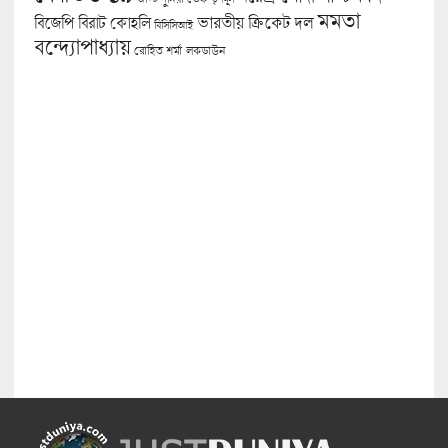
মমতা
বিজেপি
ভারতীয় ক্রিকেট দল
বিরাট কোহলি
বিসিসিআই
বন্দ্যোপাধ্যায়
লকডাউন
রোহিত শর্মা