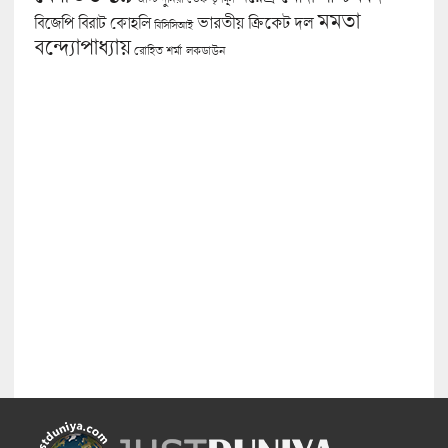
মমতা
বিজেপি
ভারতীয় ক্রিকেট দল
বিরাট কোহলি
বিসিসিআই
বন্দ্যোপাধ্যায়
লকডাউন
রোহিত শর্মা