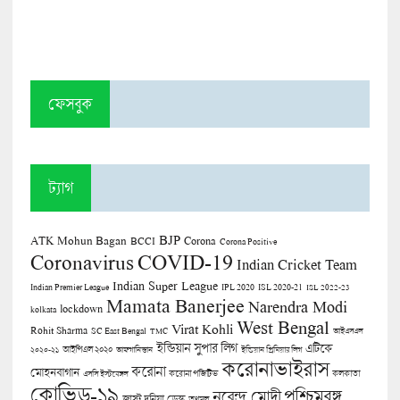
ফেসবুক
ট্যাগ
BJP
ATK Mohun Bagan
Corona
BCCI
Corona Positive
COVID-19
Coronavirus
Indian Cricket Team
Indian Super League
Indian Premier League
IPL 2020
ISL 2020-21
ISL 2022-23
Mamata Banerjee
Narendra Modi
lockdown
kolkata
West Bengal
Virat Kohli
Rohit Sharma
SC East Bengal
TMC
আইএসএল
ইন্ডিয়ান সুপার লিগ
এটিকে
আইপিএল ২০২০
২০২০-২১
আফগানিস্তান
ইন্ডিয়ান প্রিমিয়ার লিগ
করোনাভাইরাস
করোনা
মোহনবাগান
কলকাতা
এসসি ইস্টবেঙ্গল
করোনা পজিটিভ
কোভিড-১৯
পশ্চিমবঙ্গ
নরেন্দ্র মোদী
জাস্ট দুনিয়া ডেস্ক
তৃণমূল