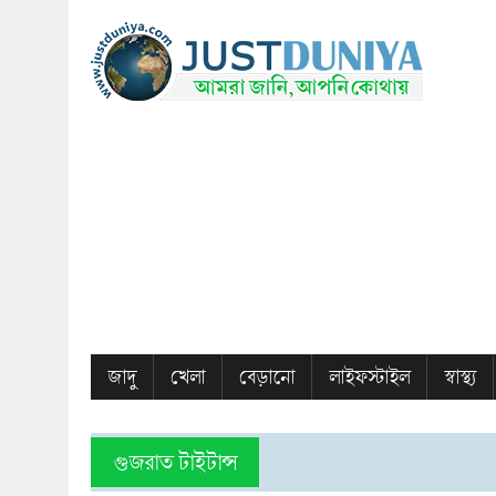
জাদু
খেলা
বেড়ানো
লাইফস্টাইল
স্বাস্থ্য
গুজরাত টাইটান্স