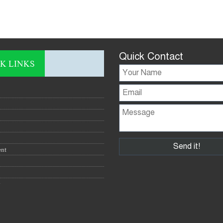
Quick Contact
K LINKS
ent
y