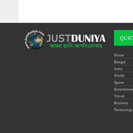
QUIC
Home
Bengal
India
World
Sports
Entertainm
Travel
Business
Technolog