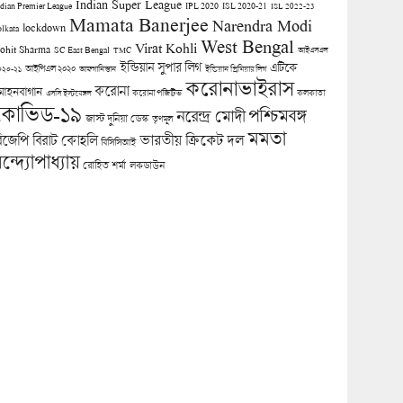
Indian Super League
ndian Premier League
IPL 2020
ISL 2020-21
ISL 2022-23
Mamata Banerjee
Narendra Modi
lockdown
olkata
West Bengal
Virat Kohli
ohit Sharma
SC East Bengal
TMC
আইএসএল
ইন্ডিয়ান সুপার লিগ
এটিকে
আইপিএল ২০২০
০২০-২১
আফগানিস্তান
ইন্ডিয়ান প্রিমিয়ার লিগ
করোনাভাইরাস
করোনা
োহনবাগান
কলকাতা
এসসি ইস্টবেঙ্গল
করোনা পজিটিভ
কোভিড-১৯
পশ্চিমবঙ্গ
নরেন্দ্র মোদী
জাস্ট দুনিয়া ডেস্ক
তৃণমূল
মমতা
িজেপি
ভারতীয় ক্রিকেট দল
বিরাট কোহলি
বিসিসিআই
ন্দ্যোপাধ্যায়
লকডাউন
রোহিত শর্মা