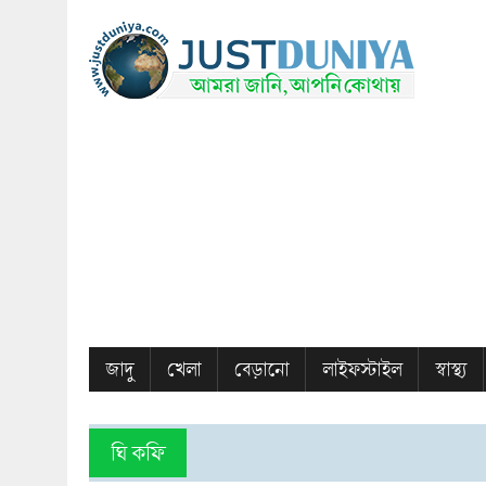
জাদু
খেলা
বেড়ানো
লাইফস্টাইল
স্বাস্থ্য
ঘি কফি