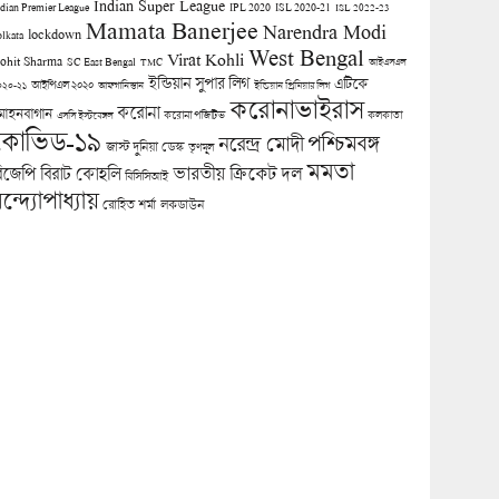
Indian Super League
ndian Premier League
IPL 2020
ISL 2020-21
ISL 2022-23
Mamata Banerjee
Narendra Modi
lockdown
olkata
West Bengal
Virat Kohli
ohit Sharma
SC East Bengal
TMC
আইএসএল
ইন্ডিয়ান সুপার লিগ
এটিকে
আইপিএল ২০২০
০২০-২১
আফগানিস্তান
ইন্ডিয়ান প্রিমিয়ার লিগ
করোনাভাইরাস
করোনা
োহনবাগান
কলকাতা
এসসি ইস্টবেঙ্গল
করোনা পজিটিভ
কোভিড-১৯
পশ্চিমবঙ্গ
নরেন্দ্র মোদী
জাস্ট দুনিয়া ডেস্ক
তৃণমূল
মমতা
িজেপি
ভারতীয় ক্রিকেট দল
বিরাট কোহলি
বিসিসিআই
ন্দ্যোপাধ্যায়
লকডাউন
রোহিত শর্মা