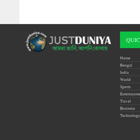
QUIC
Home
Bengal
India
World
Sports
Entertainm
Travel
Business
Technolog