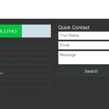
Quick Contact
K LINKS
ent
y