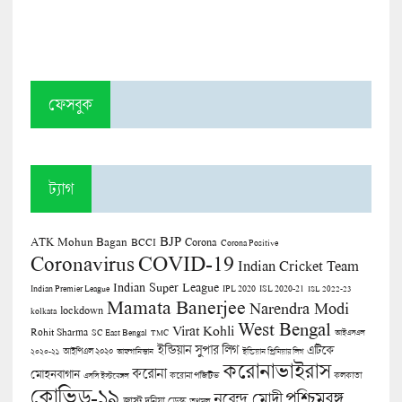
ফেসবুক
ট্যাগ
BJP
ATK Mohun Bagan
Corona
BCCI
Corona Positive
COVID-19
Coronavirus
Indian Cricket Team
Indian Super League
Indian Premier League
IPL 2020
ISL 2020-21
ISL 2022-23
Mamata Banerjee
Narendra Modi
lockdown
kolkata
West Bengal
Virat Kohli
Rohit Sharma
SC East Bengal
TMC
আইএসএল
ইন্ডিয়ান সুপার লিগ
এটিকে
আইপিএল ২০২০
২০২০-২১
আফগানিস্তান
ইন্ডিয়ান প্রিমিয়ার লিগ
করোনাভাইরাস
করোনা
মোহনবাগান
কলকাতা
এসসি ইস্টবেঙ্গল
করোনা পজিটিভ
কোভিড-১৯
পশ্চিমবঙ্গ
নরেন্দ্র মোদী
জাস্ট দুনিয়া ডেস্ক
তৃণমূল