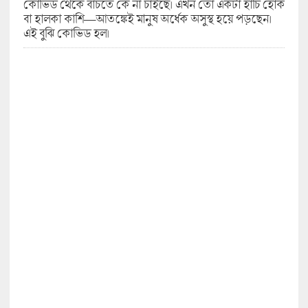
কোভিড থেকে বাঁচতে কে না চাইছে। এখন তো একটা হাঁচি হোক
বা হালকা কাশি—আতঙ্কেই মানুষ অর্ধেক অসুস্থ হয়ে পড়ছেন।
এই বুঝি কোভিড হল।