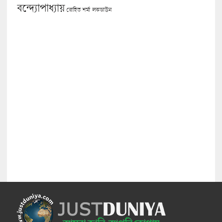
বন্দ্যোপাধ্যায়
লকডাউন
রোহিত শর্মা