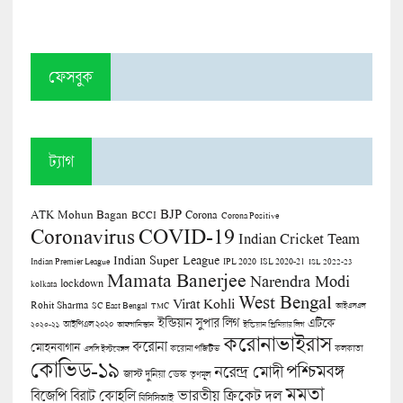
ফেসবুক
ট্যাগ
BJP
ATK Mohun Bagan
Corona
BCCI
Corona Positive
COVID-19
Coronavirus
Indian Cricket Team
Indian Super League
Indian Premier League
IPL 2020
ISL 2020-21
ISL 2022-23
Mamata Banerjee
Narendra Modi
lockdown
kolkata
West Bengal
Virat Kohli
Rohit Sharma
SC East Bengal
TMC
আইএসএল
ইন্ডিয়ান সুপার লিগ
এটিকে
আইপিএল ২০২০
২০২০-২১
আফগানিস্তান
ইন্ডিয়ান প্রিমিয়ার লিগ
করোনাভাইরাস
করোনা
মোহনবাগান
কলকাতা
এসসি ইস্টবেঙ্গল
করোনা পজিটিভ
কোভিড-১৯
পশ্চিমবঙ্গ
নরেন্দ্র মোদী
জাস্ট দুনিয়া ডেস্ক
তৃণমূল
মমতা
বিজেপি
ভারতীয় ক্রিকেট দল
বিরাট কোহলি
বিসিসিআই