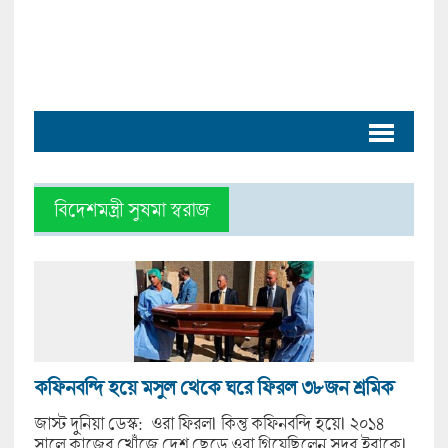
বিদেশমন্ত্রী সুষমা স্বরাজ
কফিনবন্দি হয়ে মসুল থেকে ঘরে ফিরল ৩৮জন শ্রমিক
জাস্ট দুনিয়া ডেস্ক: ওরা ফিরল৷ কিন্তু কফিনবন্দি হয়ে৷ ২০১৪
সালে কাজের খোঁজে দেশ ছেড়ে ওরা গিয়েছিলেন সুদূর ইরাকে৷