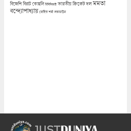
মমতা
বিজেপি
ভারতীয় ক্রিকেট দল
বিরাট কোহলি
বিসিসিআই
বন্দ্যোপাধ্যায়
লকডাউন
রোহিত শর্মা