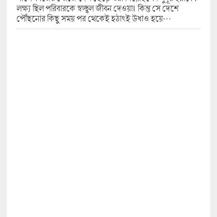
লক্ষ্য ছিল পরিবারকে স্বচ্ছ্বল জীবন দেওয়া৷ কিন্তু সে দেশে
পৌঁছনোর কিছু সময় পর থেকেই হঠাৎই উধাও হয়ে…