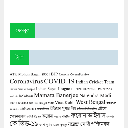
ফেসবুক
ট্যাগ
BJP
ATK Mohun Bagan
Corona
BCCI
Corona Positive
COVID-19
Coronavirus
Indian Cricket Team
Indian Super League
Indian Premier League
IPL 2020
ISL 2020-21
ISL 2022-23
Mamata Banerjee
Narendra Modi
lockdown
kolkata
West Bengal
Virat Kohli
Rohit Sharma
SC East Bengal
TMC
আইএসএল
ইন্ডিয়ান সুপার লিগ
এটিকে
আইপিএল ২০২০
২০২০-২১
আফগানিস্তান
ইন্ডিয়ান প্রিমিয়ার লিগ
করোনাভাইরাস
করোনা
মোহনবাগান
কলকাতা
এসসি ইস্টবেঙ্গল
করোনা পজিটিভ
কোভিড-১৯
পশ্চিমবঙ্গ
নরেন্দ্র মোদী
জাস্ট দুনিয়া ডেস্ক
তৃণমূল